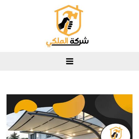
خطي
لى
لمحتوى