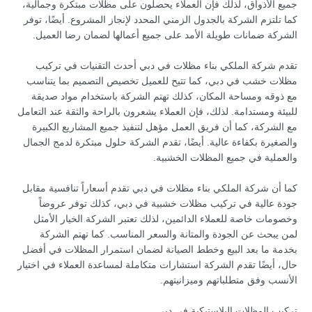
جميع الأذواق، لذلك فإن العملاء يحصلون على مظلات مبتكرة وجمالية،
كما تلتزم الشركة بالجدول الزمني المحدد لإنجاز المشروع. أيضًا، توفر
الشركة ضمانات طويلة الأمد على جميع أعمالها لضمان رضا العميل.
تقدم شركة الملكي بناء مظلات في دبي أحدث التقنيات في تركيب
مظلات خشب في دبي، كما تتيح للعميل تخصيص التصميم بما يتناسب
مع ذوقه ومساحة المكان، كذلك تهتم الشركة باستخدام مواد صديقة
للبيئة ومستدامة. لذلك، فإن العملاء يشعرون بالراحة والثقة عند التعامل
مع الشركة، كما أن فريق العمل مؤهل لتنفيذ جميع المشاريع الكبيرة
والصغيرة بكفاءة عالية. أيضًا، تقدم الشركة حلول مبتكرة لدمج الجمال
والعملية في جميع المظلات الخشبية.
كما أن شركة الملكي بناء مظلات في دبي تقدم أسعاراً تنافسية مقابل
جودة عالية في تركيب مظلات خشبية في دبي، كذلك توفر عروضاً
وخصومات خاصة للعملاء الدائمين، لذلك تعتبر الشركة الخيار الأمثل
لمن يبحث عن الجودة والمتانة والسعر المناسب. كما تهتم الشركة
بخدمة ما بعد البيع وخطط الصيانة لضمان استمرار المظلات في أفضل
حال، أيضًا تقدم الشركة استشارات متكاملة لمساعدة العملاء في اختيار
الأنسب وفق متطلباتهم وميزانيتهم.
تركيب المظلات البلاستيكية في دبي