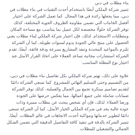
بناء مظلات في دبي
تتميز شركة الملكي أيضًا باستخدام أحدث التقنيات في بناء مظلات في
دبي، مما يجعلها رائدة في هذا المجال. كما تعمل الشركة على اختيار
أفضل الخامات التي تضمن مقاومة الظروف الجوية المختلفة، كذلك
توفر الشركة حلولًا مخصصة لكل عميل بما يتناسب مع مساحة المكان
ومتطلبات الاستخدام. لذلك، فإن اختيار شركة الملكي لبناء مظلات يعني
الحصول على منتج عالي الجودة يدوم لسنوات طويلة، كما أن الشركة
تلتزم بالمواعيد المحددة وتنفذ المشاريع بسرعة ودقة فائقة. أيضًا، تقدم
الشركة استشارات مجانية تساعد العملاء على اتخاذ القرار الأمثل عند
اختيار نوع المظلة المناسب.
علاوة على ذلك، تهتم شركة الملكي بكل تفاصيل بناء مظلات في دبي،
من التصميم وحتى التسليم النهائي للمشروع. كما تسعى الشركة دائمًا
لتقديم تصاميم مبتكرة تجمع بين الجمال والعملية، كذلك توفر الشركة
ضمانات شاملة على جميع أعمالها، مما يعكس حرصها على الجودة
ورضا العملاء. لذلك، فإن أي شخص يبحث عن مظلات مميزة وذات
جودة عالية يجد في شركة الملكي الخيار الأمثل، كما أن الشركة تسعى
دائمًا لتطوير خدماتها ومواكبة أحدث الاتجاهات في عالم المظلات. أيضًا،
تتميز الشركة بالدقة في تنفيذ كافة التفاصيل الدقيقة التي تضمن الشكل
الجمالي والتشغيلي للمظلات.