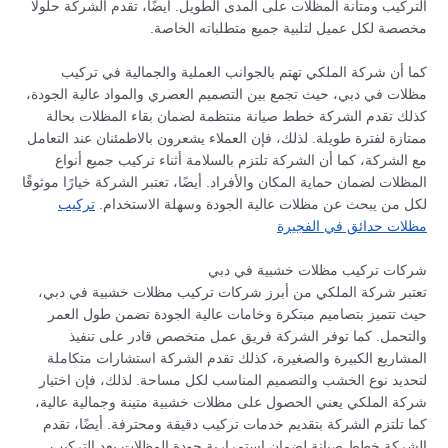
التركيب ومتانة المظلات على المدى الطويل. أيضًا، تقدم الشركة حلولًا
مخصصة لكل عميل لتلبية جميع متطلباته الخاصة.
كما أن شركة الملكي تهتم بالجوانب العملية والجمالية في تركيب
مظلات في دبي، حيث تجمع بين التصميم العصري والمواد عالية الجودة،
كذلك تقدم الشركة خطط صيانة منتظمة لضمان بقاء المظلات بحالة
ممتازة لفترة طويلة. لذلك، فإن العملاء يشعرون بالاطمئنان عند التعامل
مع الشركة، كما أن الشركة تلتزم بالسلامة أثناء تركيب جميع أنواع
المظلات لضمان حماية المكان والأفراد. أيضًا، تعتبر الشركة خيارًا موثوقًا
لكل من يبحث عن مظلات عالية الجودة وسهلة الاستخدام.
تركيب
مظلات حدائق في الفجيرة
شركات تركيب مظلات خشبية في دبي
تعتبر شركة الملكي من أبرز شركات تركيب مظلات خشبية في دبي،
حيث تتميز بتصاميم مبتكرة وخامات عالية الجودة تضمن طول العمر
والتحمل. كما توفر الشركة فريق عمل متخصص قادر على تنفيذ
المشاريع الكبيرة والصغيرة، كذلك تقدم الشركة استشارات متكاملة
لتحديد نوع الخشب والتصميم المناسب لكل مساحة. لذلك، فإن اختيار
شركة الملكي يعني الحصول على مظلات خشبية متينة وجمالية عالية،
كما تلتزم الشركة بتقديم خدمات تركيب دقيقة ومحترفة. أيضًا، تقدم
الشركة خطط صيانة لضمان استمرارية جودة المظلات بعد التركيب.