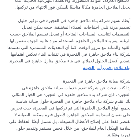
الأسطح العازلة، النوافذ المتطورة، والأنظمة الكهربائية الحديثة، مما
يجعل الملاحق الجاهزة مكانًا مناسبًا للسكن فور الانتهاء من تركيبها.
أيضًا، تسهم شركة بناء ملاحق جاهزة في الفجيرة في توفير حلول
تصميم مرنة تلبي احتياجات العملاء المختلفة. حيث يمكن تعديل
التصميمات لتناسب المساحات المتاحة أو تعديل تقسيم الملاحق حسب
الرغبة. يتم بناء الملاحق الجاهزة باستخدام مواد عالية الجودة تضمن لها
القوة والمتانة مع مرور الوقت. كما أن التحديثات المستمرة التي تعتمدها
شركة بناء ملاحق جاهزة في الفجيرة في تقنيات البناء تعكس اهتمامها
بتقديم أفضل الحلول لعملائها في بناء ملاحق منازل جاهزة في الفجيرة.
بناء ملاحق في رأس الخيمة
شركة صيانة ملاحق جاهزة في الفجيرة
إذا كنت تبحث عن شركة تقدم خدمات صيانة ملاحق جاهزة في
الفجيرة، فإن شركة بناء ملاحق جاهزة في الفجيرة هي الخيار المثالي
لك. تقدم شركة بناء ملاحق جاهزة في الفجيرة حلول صيانة شاملة
لجميع أنواع الملاحق الجاهزة التي تم تركيبها في الفجيرة، حيث تحرص
على ضمان استدامة الملاحق الجاهزة لأطول فترة ممكنة. الصيانة لا
تقتصر فقط على إصلاح الأعطال البسيطة، بل تشمل أيضًا الحفاظ على
سلامة الهيكل العام للملاحق، من خلال فحص مستمر وتقديم حلول
فورية وفعّالة.