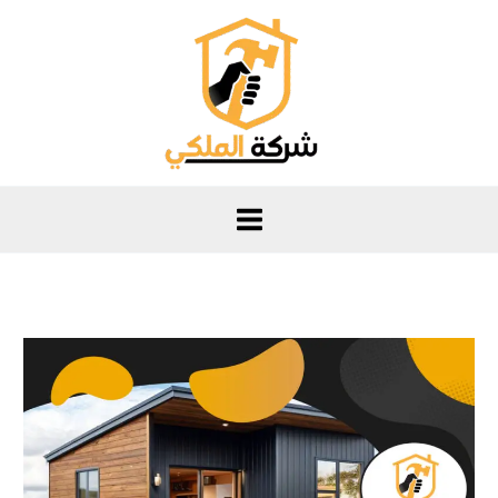
خطي
لى
لمحتوى