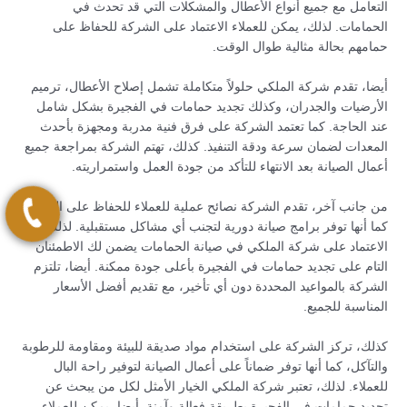
التعامل مع جميع أنواع الأعطال والمشكلات التي قد تحدث في
الحمامات. لذلك، يمكن للعملاء الاعتماد على الشركة للحفاظ على
حمامهم بحالة مثالية طوال الوقت.
أيضا، تقدم شركة الملكي حلولاً متكاملة تشمل إصلاح الأعطال، ترميم
الأرضيات والجدران، وكذلك تجديد حمامات في الفجيرة بشكل شامل
عند الحاجة. كما تعتمد الشركة على فرق فنية مدربة ومجهزة بأحدث
المعدات لضمان سرعة ودقة التنفيذ. كذلك، تهتم الشركة بمراجعة جميع
أعمال الصيانة بعد الانتهاء للتأكد من جودة العمل واستمراريته.
من جانب آخر، تقدم الشركة نصائح عملية للعملاء للحفاظ على الحمام،
كما أنها توفر برامج صيانة دورية لتجنب أي مشاكل مستقبلية. لذلك، فإن
الاعتماد على شركة الملكي في صيانة الحمامات يضمن لك الاطمئنان
التام على تجديد حمامات في الفجيرة بأعلى جودة ممكنة. أيضا، تلتزم
الشركة بالمواعيد المحددة دون أي تأخير، مع تقديم أفضل الأسعار
المناسبة للجميع.
كذلك، تركز الشركة على استخدام مواد صديقة للبيئة ومقاومة للرطوبة
والتآكل، كما أنها توفر ضماناً على أعمال الصيانة لتوفير راحة البال
للعملاء. لذلك، تعتبر شركة الملكي الخيار الأمثل لكل من يبحث عن
تجديد حمامات في الفجيرة بطريقة فعالة وآمنة. أيضا، يمكن للعملاء