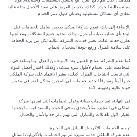
متكامل، حيث يتم دمج العزل مع تحسين التشطيبات واستخدام مواد
متينة وعالية الجودة. كذلك، يحرص الفريق على تنفيذ الأعمال بدقة عالية
لتفادي أي مشاكل مستقبلية وضمان طول عمر الحمام.
بالإضافة إلى ذلك، تقوم شركة الملكي بفحص شامل للحمامات قبل
البدء بأي عملية صيانة أو عزل، وذلك لتحديد جميع المشكلات ومعالجتها
بطرق فعالة. لذلك، تعتبر خدمات الشركة مثالية لكل من يريد الحفاظ
على سلامة المنزل ورفع جودة استخدام الحمام.
كما تقدم الشركة نصائح للعميل بعد الانتهاء من العزل، بما يساعد في
المحافظة على الحمام لأطول فترة ممكنة، وكذلك اختيار أفضل المواد
التي تناسب احتياجات المنزل. كذلك، يعتبر الاعتماد على شركة الملكي
خياراً آمناً وموثوقاً لتجديد حمامات في الفجيرة بشكل احترافي يضمن
جودة عالية وطويلة الأمد.
في النهاية، تعد خدمات صيانة وعزل الحمامات التي تقدمها شركة
الملكي في الفجيرة مثالاً يحتذى به في الجودة والمصداقية، ما يجعلها
الخيار الأول للعائلات والمنازل التي تهتم بالراحة والأمان والجمال.
ترميم الحمامات بالأكريليك السائل في الفجيرة
تقدم شركة الملكي خدمة مميزة لترميم الحمامات بالأكريليك السائل