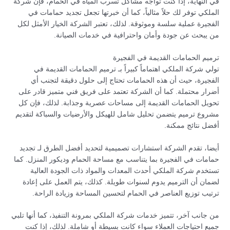
في النهاية، إذا كنت تواجه مشاكل تسرب المياه في الحمام، فإن شركة
الملكي توفر لك حلاً مثالياً، كما أن خبرتها تجعل تجديد حمامات في
الفجيرة عملية سلسة وموثوقة. لذلك، تعتبر الشركة الخيار الأمثل لكل
من يبحث عن جودة وأمان واحترافية في خدمات الصيانة.
ترميم الحمامات القديمة في الفجيرة
تولي شركة الملكي اهتماماً كبيراً بـ ترميم الحمامات القديمة في
الفجيرة، حيث أن هذه الحمامات تحتاج إلى حلول دقيقة لتجنب أي
أضرار محتملة. كما أن الشركة تعتمد على فريق فني متميز قادر على
تحويل الحمامات القديمة إلى مساحات عصرية وجذابة. لذلك، فإن كل
مشروع ترميم يتضمن تحليل شامل للهيكل والأرضيات والسباكة لتقديم
أفضل نتائج ممكنة.
أيضا، تقدم الشركة استشارات تصميمية لتحديد أفضل الطرق لـ تجديد
حمامات في الفجيرة بما يتناسب مع مساحة الحمام وديكور المنزل. كما
تستخدم شركة الملكي أحدث المعدات والمواد ذات الجودة العالية
لضمان أن الترميم يدوم لسنوات طويلة. كذلك، يتم العمل على إعادة
ترتيب توزيع العناصر في الحمام لتحسين المساحة وزيادة الراحة.
من جانب آخر، تتميز خدمات شركة الملكي بمرونة التنفيذ، كما أنها تلبي
جميع احتياجات العملاء سواء كانت بسيطة أو شاملة. لذلك، إذا كنت