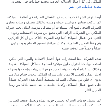
الملكي في كل أعمال السباكة الخاصة بتجديد حمامات في الفجيرة.
تجديد حمامات في العين
أيضا، توفر الشركة خدمات إصلاح الأعطال الطارئة في أنظمة السباكة،
كما تركيب صنابير ومواسير حديثة ومتينة، وكذلك تنظيف وصيانة مجاري
الصرف الصحي لمنع أي انسدادات أو مشاكل مزمنة. لذلك، تعتبر شركة
الملكي من الشركات الرائدة التي تجمع بين سرعة الاستجابة وجودة
التنفيذ في أعمال السباكة. كما تهتم الشركة بالتأكد من أن كل التركيب
يتم وفقاً للمعايير العالمية، وكذلك مراعاة تصميم الحمام بحيث يكون
عملياً وجميلاً في الوقت نفسه.
تقدم الشركة أيضا استشارات حول أفضل الأنظمة والمواد التي يمكن
استخدامها، كما اقتراح حلول مبتكرة لمعالجة مشاكل السباكة القديمة،
وكذلك استخدام أدوات حديثة لتحديد موقع التسريبات وإصلاحها بسرعة.
لذلك، يمكن للعميل الاعتماد على شركة الملكي لتجديد حمام متكامل
بدون أي قلق من مشاكل السباكة مستقبلاً. أيضا، تقدم الشركة ضماناً
على جميع أعمال السباكة، وكذلك متابعة ما بعد التنفيذ للتأكد من رضا
العميل التام.
كما تشمل خدمات الشركة تحسين جودة المياه وتعديل ضغط الصنابير،
كما تركيب أنظمة منع التسربات المستقبلية، وكذلك التأكد من توافق