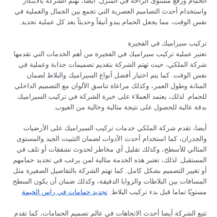
الحمام ورفع مستوى الراحة في المنزل. أيضا، تهتم الشركة بالابتكار
واستخدام أحدث التصاميم العصرية التي تجمع بين الجمال والعملية في
نفس الوقت، مما يجعل الحمام يبدو أنيقاً وحديثاً بعد كل عملية تجديد.
تركيب سيراميك في الفجيرة
تعتبر عملية تركيب سيراميك في الفجيرة من أهم الخدمات التي تقدمها
شركة الملكي، حيث تهتم الشركة بتقديم تصميمات جذابة وعملية في
نفس الوقت. كما يتم اختيار أفضل أنواع السيراميك والبلاط لضمان
المتانة وطول العمر، وكذلك مراعاة تناسق الألوان مع التصميم الداخلي
للحمام. لذلك، يعتمد العملاء على خبرة الشركة في تركيب السيراميك
بدقة عالية للحصول على نتيجة مثالية وخالية من العيوب.
أيضا، تقدم شركة الملكي خدمات تركيب السيراميك على الأرضيات
والجدران، كما استخدام أحدث الأدوات لضمان التثبيت الجيد والمستوى
المثالي للأسطح، وكذلك تقليل أي مخاطر لحدوث تشققات أو تلف في
المستقبل. لذلك، تعتبر هذه الخدمة مثالية لمن يرغب في تجديد حمامهم
أو تغيير التصميم بشكل كامل. كما تهتم الشركة بالتفاصيل الصغيرة مثل
المسافات بين البلاطات والزوايا الدقيقة، وكذلك ضمان أن يكون السطح
مستويًا تماما قبل بدء تركيب البلاط.
تجديد حمامات في راس الخيمة
تتبع الشركة أيضا أحدث الاتجاهات في عالم تصميم الحمامات، كما تقدم