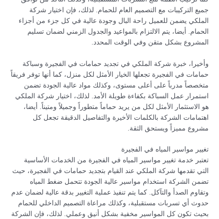
جميع التركيبات مع التصميم العام للحمام. لذلك، فإن اختيار شركة
الملكي يضمن للعميل راحة البال وجودة عالية في كل جزء من أجزاء
الحمام. أيضا، يتم الالتزام بالمواعيد والجدول الزمني لضمان تسليم
المشروع بشكل متقن وفي الوقت المحدد.
وأخيرا، خبرة شركة الملكي في تجديد حمامات في الفجيرة وسباكة
حمامات في الفجيرة تجعلها الخيار الأمثل لكل منزل، كما أنها توفر فريقاً
متخصصاً مدرباً على أعلى مستوى، وكذلك مواد عالية الجودة تضمن
استمرار عمل السباكة بكفاءة طويلة الأمد. لذلك، اختيار شركة الملكي
هو الاستثمار الأمثل لكل من يريد حماماً متطوراً وجميلاً ومتيناً. أيضا،
اهتمامات الشركة بالكلمات الأخيرة والتفاصيل الدقيقة تجعل كل
مشروع مميزاً ويستحق الثقة.
تغيير مواسير المياه في الفجيرة
تعتبر خدمة تغيير مواسير المياه في الفجيرة من الخدمات الأساسية
التي تقدمها شركة الملكي عند القيام بتجديد حمامات في الفجيرة، حيث
تضمن الشركة استخدام مواسير عالية الجودة تتحمل ضغط المياه
وتقاوم الصدأ والتآكل. كما يتم تنفيذ عملية التغيير بدقة عالية لضمان عدم
حدوث أي تسربات مستقبلية، وكذلك مراعاة التصميم الداخلي للحمام
بحيث تكون كل المواسير مخفية بشكل أنيق وعملي. لذلك، فإن الشركة