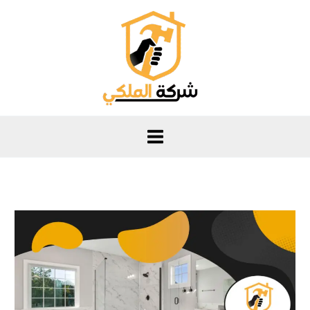
خطي
لى
لمحتوى