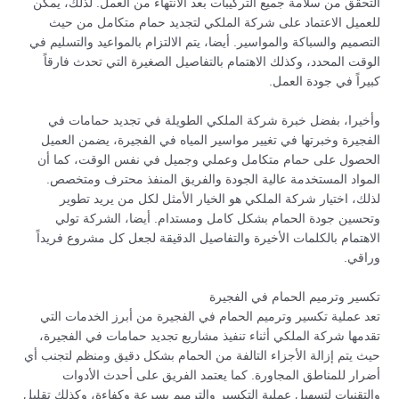
التحقق من سلامة جميع التركيبات بعد الانتهاء من العمل. لذلك، يمكن
للعميل الاعتماد على شركة الملكي لتجديد حمام متكامل من حيث
التصميم والسباكة والمواسير. أيضا، يتم الالتزام بالمواعيد والتسليم في
الوقت المحدد، وكذلك الاهتمام بالتفاصيل الصغيرة التي تحدث فارقاً
كبيراً في جودة العمل.
وأخيرا، بفضل خبرة شركة الملكي الطويلة في تجديد حمامات في
الفجيرة وخبرتها في تغيير مواسير المياه في الفجيرة، يضمن العميل
الحصول على حمام متكامل وعملي وجميل في نفس الوقت، كما أن
المواد المستخدمة عالية الجودة والفريق المنفذ محترف ومتخصص.
لذلك، اختيار شركة الملكي هو الخيار الأمثل لكل من يريد تطوير
وتحسين جودة الحمام بشكل كامل ومستدام. أيضا، الشركة تولي
الاهتمام بالكلمات الأخيرة والتفاصيل الدقيقة لجعل كل مشروع فريداً
وراقي.
تكسير وترميم الحمام في الفجيرة
تعد عملية تكسير وترميم الحمام في الفجيرة من أبرز الخدمات التي
تقدمها شركة الملكي أثناء تنفيذ مشاريع تجديد حمامات في الفجيرة،
حيث يتم إزالة الأجزاء التالفة من الحمام بشكل دقيق ومنظم لتجنب أي
أضرار للمناطق المجاورة. كما يعتمد الفريق على أحدث الأدوات
والتقنيات لتسهيل عملية التكسير والترميم بسرعة وكفاءة، وكذلك تقليل