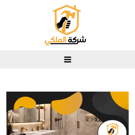
خطي
لى
لمحتوى