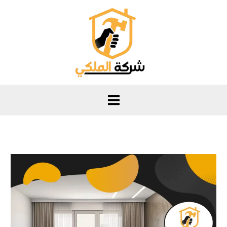
خطي
لى
لمحتوى