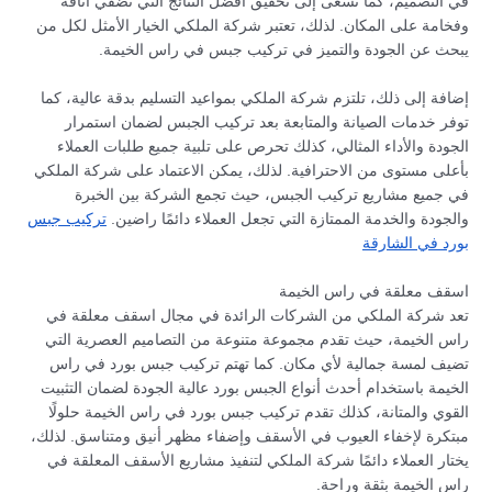
في التصميم، كما تسعى إلى تحقيق أفضل النتائج التي تضفي أناقة
وفخامة على المكان. لذلك، تعتبر شركة الملكي الخيار الأمثل لكل من
يبحث عن الجودة والتميز في تركيب جبس في راس الخيمة.
إضافة إلى ذلك، تلتزم شركة الملكي بمواعيد التسليم بدقة عالية، كما
توفر خدمات الصيانة والمتابعة بعد تركيب الجبس لضمان استمرار
الجودة والأداء المثالي، كذلك تحرص على تلبية جميع طلبات العملاء
بأعلى مستوى من الاحترافية. لذلك، يمكن الاعتماد على شركة الملكي
في جميع مشاريع تركيب الجبس، حيث تجمع الشركة بين الخبرة
والجودة والخدمة الممتازة التي تجعل العملاء دائمًا راضين.
تركيب جبس
بورد في الشارقة
اسقف معلقة في راس الخيمة
تعد شركة الملكي من الشركات الرائدة في مجال اسقف معلقة في
راس الخيمة، حيث تقدم مجموعة متنوعة من التصاميم العصرية التي
تضيف لمسة جمالية لأي مكان. كما تهتم تركيب جبس بورد في راس
الخيمة باستخدام أحدث أنواع الجبس بورد عالية الجودة لضمان التثبيت
القوي والمتانة، كذلك تقدم تركيب جبس بورد في راس الخيمة حلولًا
مبتكرة لإخفاء العيوب في الأسقف وإضفاء مظهر أنيق ومتناسق. لذلك،
يختار العملاء دائمًا شركة الملكي لتنفيذ مشاريع الأسقف المعلقة في
راس الخيمة بثقة وراحة.