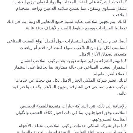
كما تعتمد الشركة على أحدث المعدات والمواد لضمان توزيع العشب
بشكل متساوي ومتقن، مما يضمن سلامة اللاعبين وراحة استخدام
الملاعب.
كذلك، يتم تجهيز الملاعب بعناية لتلبية جميع المعايير الدولية، بما في ذلك
تخطيط المساحات ووضع خطوط اللعب والأهداف بدقة عالية.
أيضا، تقدم شركة الملكي استشارات حول أفضل أنواع العشب الصناعي
المناسب لكل نوع من الملاعب، سواء كانت كرة قدم أو رياضات
متعددة، لضمان الأداء الأمثل.
كما تهتم الشركة بتوفير صيانة دورية بعد تركيب الملاعب لضمان
استمرار العشب الصناعي في حالة ممتازة، بما يحافظ على استثمار
العملاء لفترة طويلة.
لذلك، تعتبر شركة الملكي الخيار الأمثل لكل من يبحث عن خدمات
تركيب عشب صناعي في الشارقة وتجهيز الملاعب بكفاءة واحترافية
عالية.
بالإضافة إلى ذلك، تتيح الشركة خيارات متعددة للعملاء لتخصيص
الملاعب وفق احتياجاتهم، بما في ذلك اختيار كثافة العشب والألوان
المناسبة لمشروعهم.
كما توفر شركة الملكي خدمات تركيب الملاعب بمختلف الأحجام
والمساحات، مع مراعاة التفاصيل الدقيقة لضمان الجودة والجمالية.