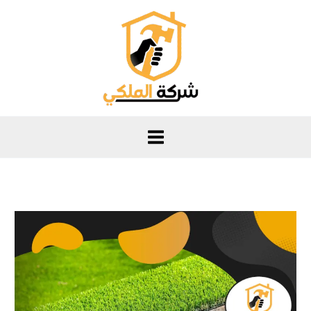
خطي
لى
لمحتوى