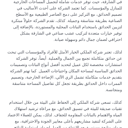
في الشارقة، حيث توفر خدمات شاملة لتجميل المساحات الخارجية
للمنازل والمؤسسات. كما تعتمد الشركة على أحدث الأساليب في
تصميم الحدائق، مع التركيز على دمج العناصر الطبيعية مع الأسطح
الصناعية بطريقة متناسقة وجميلة. كذلك، تقدم الشركة حلولاً مبتكرة
لتزيين الحدائق باستخدام النباتات المحلية والمستوردة، بالإضافة إلى
توفير خيارات متعددة لتركيب عشب صناعي في الشارقة بشكل
احترافي لضمان جمال دائم وسهولة صيانة.
لذلك، تعتبر شركة الملكي الخيار الأمثل للأفراد والمؤسسات التي تبحث
عن حدائق متكاملة تجمع بين الجمال والعملية. أيضاً، توفر الشركة
استشارات مخصصة لكل عميل لتحديد أفضل أنواع النباتات وتصميمات
الحدائق المناسبة لمساحة المكان واحتياجات العميل. كما تهتم الشركة
بتقديم خدمات متكاملة تشمل الري الآلي، الإضاءة الخارجية، وتصميم
الممرات داخل الحدائق بطريقة تجعل كل تفاصيل المساحة متناسقة
ومتجانسة.
كذلك، تسعى شركة الملكي إلى الحفاظ على البيئة من خلال استخدام
تقنيات صديقة للبيئة في تنسيق الحدائق، مع مراعاة ترشيد استهلاك
المياه والاهتمام بالنباتات المقاومة للجفاف. لذلك، يمكن للعملاء الاعتماد
على الشركة لتنفيذ مشاريعهم بأعلى معايير الجودة والاحترافية، مع
ضمان متابعة مستمرة بعد الانتهاء من العمل لضمان استدامة النتائج.