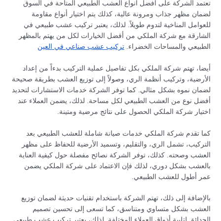
تعتمد الشركة على أفضل أنواع العشب الطبيعي المتاحة في السوق
لضمان مظهر جذاب ومرونة عالية، كذلك يتم اختيار أنواع مقاومة
للعوامل المناخية لتدوم طويلاً. لذلك، يعتبر تركيب عشب طبيعي في
الشارقة مع شركة الملكي من أفضل الخيارات لكل من يهتم بالمظهر
الطبيعي والمساحات الخضراء.
تركيب عشب صناعي في العين
أيضا، تهتم شركة الملكي بكل تفاصيل عملية التركيب بدءاً من إعداد
الأرضية، وتركيب أنظمة الري، وصولاً إلى توزيع العشب بطريقة صحيحة
لضمان نموه بشكل مثالي. كما توفر الشركة خدمات الاستشارات لتحديد
أفضل نوع من العشب الطبيعي لكل مساحة. لذلك، يضمن العملاء عند
اختيار شركة الملكي الحصول على نتائج مرضية ومتينة.
كما تقدم شركة الملكي خدمات صيانة شاملة للعشب الطبيعي بعد
التركيب، تشمل الري، والتقليم، وتسميد الأرضية للحفاظ على مظهر
العشب وصحته. كذلك، توفر الشركة نصائح مفصلة حول كيفية العناية
بالعشب بشكل دوري، لذلك فإن الاعتماد على شركة الملكي يضمن
عمر أطول للعشب الطبيعي.
بالإضافة إلى ذلك، تهتم الشركة باستخدام تقنيات حديثة لضمان توزيع
العشب بشكل متساوي ومتناسق، كما تسعى إلى تحسين تصميم
الحدائق لتلبية أذواق العملاء المختلفة. لذلك، يعتبر تركيب عشب طبيعي