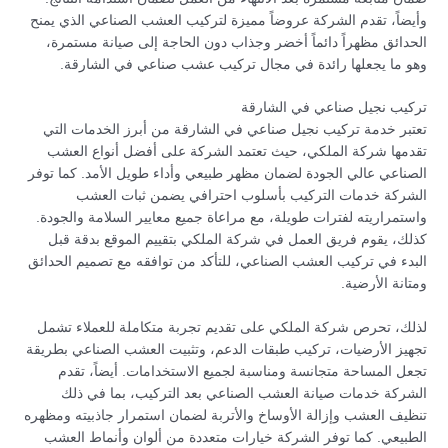
وأيضاً، تقدم الشركة عروضاً مميزة لتركيب العشب الصناعي الذي يمنح
الحدائق مظهراً دائماً أخضر وجذاب دون الحاجة إلى صيانة مستمرة،
وهو ما يجعلها رائدة في مجال تركيب عشب صناعي في الشارقة.
تركيب نجيل صناعي في الشارقة
تعتبر خدمة تركيب نجيل صناعي في الشارقة من أبرز الخدمات التي
تقدمها شركة الملكي، حيث تعتمد الشركة على أفضل أنواع العشب
الصناعي عالي الجودة لضمان مظهر طبيعي وأداء طويل الأمد. كما توفر
الشركة خدمات التركيب بأسلوب احترافي يضمن ثبات العشب
واستمراريته لفترات طويلة، مع مراعاة جميع معايير السلامة والجودة.
كذلك، يقوم فريق العمل في شركة الملكي بتقييم الموقع بدقة قبل
البدء في تركيب العشب الصناعي، للتأكد من توافقه مع تصميم الحدائق
ومتانة الأرضية.
لذلك، تحرص شركة الملكي على تقديم تجربة متكاملة للعملاء تشمل
تجهيز الأرضيات، تركيب طبقات الدعم، وتثبيت العشب الصناعي بطريقة
تجعل المساحة متجانسة ومناسبة لجميع الاستخدامات. أيضاً، تقدم
الشركة خدمات صيانة العشب الصناعي بعد التركيب، بما في ذلك
تنظيف العشب وإزالة الأوساخ والأتربة لضمان استمرار جاذبيته ومظهره
الطبيعي. كما توفر الشركة خيارات متعددة من ألوان وأنماط العشب