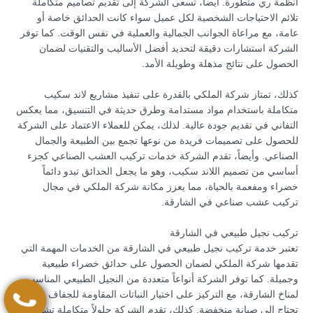
أنظمة ري متطورة. أيضاً، تسعى الشركة إلى تقديم تصاميم متكاملة
تلائم الاحتياجات الشخصية لكل عميل سواء كانت الحدائق خاصة أو
عامة، مع مراعاة الجوانب الجمالية والعملية في نفس الوقت. كما توفر
الشركة استشارات دقيقة لتحديد أفضل الأساليب والتقنيات لضمان
الحصول على نتائج مذهلة وطويلة الأمد.
كذلك، تمتاز شركة الملكي بالقدرة على تنفيذ مشاريع لاند سكيب
متكاملة باستخدام مواد مستدامة وطرق حديثة في التنسيق، مما يعكس
التفاني في تقديم جودة عالية. لذلك، يمكن للعملاء الاعتماد على الشركة
للحصول على تصميمات فريدة من نوعها تجمع بين الطبيعة والجمال
الصناعي. وأيضاً، تقدم الشركة خدمات تركيب العشب الصناعي كجزء
أساسي من تصميم اللاند سكيب، وهو ما يجعل الحدائق تبدو دائماً
خضراء ومفعمة بالحياة، مما يعزز مكانة شركة الملكي في مجال
تركيب عشب صناعي في الشارقة.
تركيب نجيل طبيعي في الشارقة
تعتبر خدمة تركيب نجيل طبيعي في الشارقة من الخدمات المهمة التي
تقدمها شركة الملكي لضمان الحصول على حدائق خضراء طبيعية
وجميلة. كما توفر الشركة أنواعاً متعددة من النجيل الطبيعي المناسب
لمناخ الشارقة، مع التركيز على اختيار النباتات المقاومة للجفاف والتي
تحتاج إلى صيانة منخفضة. كذلك، تقدم الشركة حلولاً متكاملة تشمل