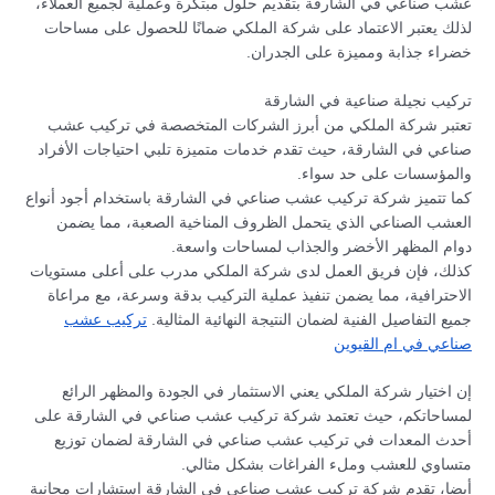
عشب صناعي في الشارقة بتقديم حلول مبتكرة وعملية لجميع العملاء،
لذلك يعتبر الاعتماد على شركة الملكي ضمانًا للحصول على مساحات
خضراء جذابة ومميزة على الجدران.
تركيب نجيلة صناعية في الشارقة
تعتبر شركة الملكي من أبرز الشركات المتخصصة في تركيب عشب
صناعي في الشارقة، حيث تقدم خدمات متميزة تلبي احتياجات الأفراد
والمؤسسات على حد سواء.
كما تتميز شركة تركيب عشب صناعي في الشارقة باستخدام أجود أنواع
العشب الصناعي الذي يتحمل الظروف المناخية الصعبة، مما يضمن
دوام المظهر الأخضر والجذاب لمساحات واسعة.
كذلك، فإن فريق العمل لدى شركة الملكي مدرب على أعلى مستويات
الاحترافية، مما يضمن تنفيذ عملية التركيب بدقة وسرعة، مع مراعاة
جميع التفاصيل الفنية لضمان النتيجة النهائية المثالية.
تركيب عشب
صناعي في ام القيوين
إن اختيار شركة الملكي يعني الاستثمار في الجودة والمظهر الرائع
لمساحاتكم، حيث تعتمد شركة تركيب عشب صناعي في الشارقة على
أحدث المعدات في تركيب عشب صناعي في الشارقة لضمان توزيع
متساوي للعشب وملء الفراغات بشكل مثالي.
أيضا، تقدم شركة تركيب عشب صناعي في الشارقة استشارات مجانية