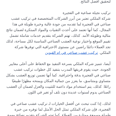
لتحقيق أفضل النتائج.
تركيب نجيلة صناعية في الفجيرة
شركة الملكي تعتبر من أبرز الشركات المتخصصة في تركيب عشب
صناعي في الفجيرة لما تقدمه من جودة عالية وخبرة طويلة في هذا
المجال، كما أنها تعتمد على أحدث التقنيات والمواد المبتكرة لضمان نتائج
مثالية وطويلة الأمد. كذلك، تهتم الشركة بتقديم خدمات شاملة تشمل
تقييم الموقع واختيار نوعية العشب الصناعي المناسبة لكل مساحة، لذلك
تجد العملاء دائمًا راضين عن مستوى الاحترافية التي توفرها شركة
الملكي.
تركيب عشب صناعي في ام القيوين
أيضا، تتميز شركة الملكي بسرعة التنفيذ مع الحفاظ على أعلى معايير
الجودة، حيث يقوم فريقها المدرب بتنفيذ كل خطوات تركيب عشب
صناعي في الفجيرة بدقة واحترافية. كما أنها تضمن توزيع العشب بشكل
متساوي ومتناسق، ما يعزز من جمالية المكان ويمنحه مظهرًا طبيعيًا
رائعًا. كذلك، يتم استخدام مواد داعمة للتثبيت والعزل لضمان أن العشب
الصناعي يدوم لسنوات عديدة دون تلف أو تغير في اللون.
لذلك، إذا كنت تبحث عن أفضل الخيارات لـ تركيب عشب صناعي في
الفجيرة، فإن شركة الملكي تمثل الحل الأمثل لما توفره من خبرة
طويلة وسمعة ممتازة بين العملاء. كما تهتم الشركة بتقديم نصائح مهمة