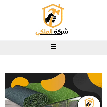
خطي
لى
لمحتوى