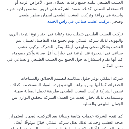
العشب الطبيعي لتلبية جميع رغبات العملاء، سواء لأغراض الزينة أو
الاستخدام العملي. كذلك، تعتمد الشركة على فريق متخصص لديه خبرة
واسعة في زراعة وتركيب العشب الطبيعي لضمان مظهر طبيعي
وصحي.
تركيب عشب صناعي في راس الخيمة
تركيب العشب الطبيعي يتطلب دقة وعناية في اختيار نوع التربة، الري،
والتهوية، لذلك شركة الملكي تهتم بجميع هذه التفاصيل لضمان نمو
العشب بشكل صحي وطبيعي. أيضًا، يمكن للشركة تركيب عشب
صناعي في الفجيرة عند الرغبة في خيارات أقل صيانة وأكثر ديمومة،
كما أنها تقدم استشارات حول الجمع بين العشب الطبيعي والصناعي في
نفس المكان.
شركة الملكي توفر حلول متكاملة لتصميم الحدائق والمساحات
الخضراء، كما أنها تهتم بمراعاة البيئة وجودة المواد المستخدمة. كذلك،
تضمن الشركة تركيب العشب الطبيعي بطريقة تجعل الصيانة سهلة
ومستدامة، لذلك يختار العديد من العملاء الشركة لتحقيق التوازن بين
الجمال الطبيعي والعملية.
كما تقدم الشركة خدمات متابعة وصيانة بعد التركيب، لضمان استمرار
صحة العشب وجماله، لذلك تظل شركة الملكي خيارًا موثوقًا. أيضًا،
توفر الشركة دليلًا للعملاء حول طرق الري والتسميد الصحيحة، لضمان