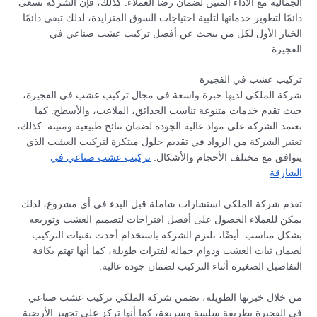
الجمالية مع الأداء المتين لضمان رضا العملاء. كذلك، فإن الشركة تسعى
دائمًا لتطوير خدماتها لتلبية احتياجات السوق المتزايدة، لذلك تبقى دائمًا
الخيار الأول لكل من يبحث عن أفضل تركيب عشب صناعي في
الفجيرة.
تركيب عشب في الفجيرة
شركة الملكي لديها خبرة واسعة في مجال تركيب عشب في الفجيرة،
حيث تقدم خدمات متنوعة تناسب الحدائق، الملاعب، والأسطح. كما
تعتمد الشركة على مواد عالية الجودة لضمان نتائج طبيعية ومتينة. كذلك،
تعتبر الشركة من الرواد في تقديم حلول مبتكرة لتركيب العشب الذي
يتوافق مع مختلف الأحجام والأشكال.
تركيب عشب صناعي في
الشارقة
تقدم شركة الملكي استشارات شاملة قبل البدء في أي مشروع، لذلك
يمكن للعملاء الحصول على أفضل اقتراحات لتصميم العشب وتوزيعه
بشكل مناسب. أيضًا، تلتزم الشركة باستخدام أحدث تقنيات التركيب
لضمان ثبات العشب ودوام جماله لفترات طويلة، كما أنها تهتم بكافة
التفاصيل الصغيرة أثناء التركيب لضمان جودة عالية.
من خلال خبرتها الطويلة، تضمن شركة الملكي تركيب عشب صناعي
في الفجيرة بطريقة سلسة وسريعة، كما أنها تركز على تجهيز الأرضية