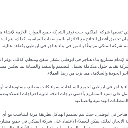
تي تقدمها شركة الملكي، حيث توفر الشركة جميع الموارد اللازمة لإنشاء هي
 تحقيق أفضل النتائج مع الالتزام بالمواصفات القياسية. كذلك، يتم است
شركة الملكي مرتبطًا بالتميز في بناء هناجر في ابوظبي بكفاءة عالية.
إتمام مشاريع بناء هناجر في ابوظبي بشكل متقن ومنظم. كذلك، توفر ال
شركة تقديم حلول متكاملة تشمل التصميم والتنفيذ والصيانة بما يعكس م
ير الجودة والسلامة، مما يزيد من رضا العملاء.
اء هناجر في ابوظبي لجميع الصناعات، سواء كانت مصانع، مستودعات، أو
عمل على تنفيذ المشاريع بأقصى درجات الدقة لتلبية احتياجات العملاء وضمان
لمتطلبات الهندسية والصناعية.
ء هناجر في ابوظبي، حيث يتم تصميم الهياكل بطريقة مرنة لتتناسب مع أي 
الإنجاز. لذلك، يمكن للعملاء الاعتماد على شركة الملكي في جميع مشاري
ديم دعم مستمر بعد تسليم المشاريع لضمان استمرارية الأداء المثالي لله