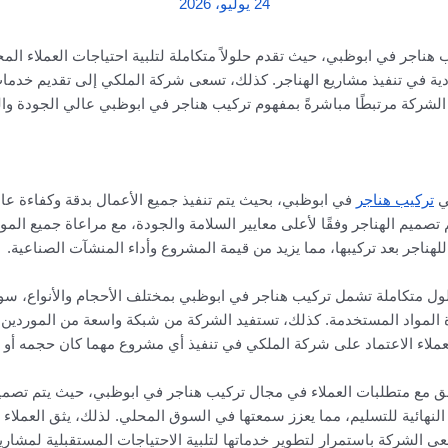
24 يوليو، 2026
ناجر في ابوظبي، حيث تقدم حلولاً متكاملة لتلبية احتياجات العملاء المخ
ادية في تنفيذ مشاريع الهناجر. كذلك، تسعى شركة الملكي إلى تقديم خدما
شركة مرتبطًا مباشرةً بمفهوم تركيب هناجر في ابوظبي عالي الجودة والموث
ي
تركيب هناجر
في ابوظبي، بحيث يتم تنفيذ جميع الأعمال بدقة وكفاءة عال
 تصميم الهناجر وفقًا لأعلى معايير السلامة والجودة، مع مراعاة جميع المو
للهناجر بعد تركيبها، مما يزيد من قيمة المشروع وأداء المنشآت الصناعية.
ول متكاملة تشمل تركيب هناجر في ابوظبي بمختلف الأحجام والأنواع، سواء
المواد المستخدمة. كذلك، تستفيد الشركة من شبكة واسعة من الموردين الم
لعملاء الاعتماد على شركة الملكي في تنفيذ أي مشروع مهما كان حجمه أو 
ق مع متطلبات العملاء في مجال تركيب هناجر في ابوظبي، حيث يتم تصم
لنهائية للتسليم، مما يعزز سمعتها في السوق المحلي. لذلك، يثق العملاء ب
سعى الشركة باستمرار لتطوير خدماتها لتلبية الاحتياجات المستقبلية لمشاري