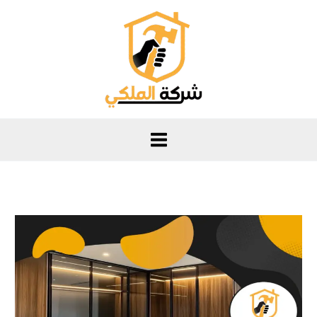
خطي
لى
لمحتوى