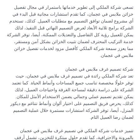
تسعى شركة الملكي إلى تطوير خدماتها باستمرار في مجال تفصيل
خزائن ملابس في عجمان، كما تقدم استشارات مجانية قبل البدء في
أي مشروع لضمان توافق التصميم مع متطلبات العميل. كذلك، تستخدم
الشركة برامج ثلاثية الأبعاد لعرض التصميم النهائي قبل التنفيذ، لذلك
يمكن للعميل رؤية كل التفاصيل والتعديلات الممكنة، أيضا، توفر الشركة
خدمة التركيب المحترف لضمان تثبيت الخزائن بشكل آمن ومستقر،
مما يعزز سمعة شركة الملكي كأفضل مزود لخدمات تفصيل خزائن
ملابس في عجمان.
شركة تصميم غرف ملابس في عجمان
تعد شركة الملكي رائدة في تصميم غرف ملابس في عجمان، حيث
توفر حلولًا مخصصة تناسب جميع المساحات وأنماط الحياة. كما تعتمد
الشركة على دراسة دقيقة لمساحة الغرفة واحتياجات العميل، لذلك
يمكن تقديم تصميم عملي وجمالي يضمن الاستخدام الأمثل للمكان.
كذلك، يحرص فريق التصميم على اختيار ألوان وأنماط تتناغم مع ديكور
المنزل، أيضا، توفر الشركة استشارات مستمرة خلال عملية التصميم
لضمان رضا العميل التام.
تتميز خدمات شركة الملكي في تصميم غرف ملابس في عجمان
بالمرونة والاحترافية، كما تقدم حلول مبتكرة للتخزين، تشمل أرفف