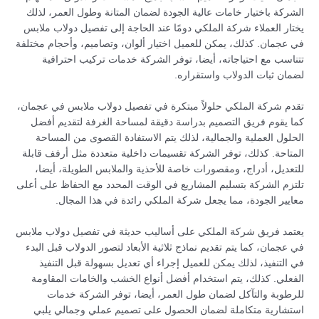
الشركة باختيار خامات عالية الجودة لضمان المتانة وطول العمر، لذلك
يختار العملاء شركة الملكي دومًا عند الحاجة إلى تفصيل دولاب ملابس
في عجمان. كذلك، يمكن للعميل اختيار ألوان، وتصاميم، وأحجام مختلفة
تتناسب مع احتياجاته، أيضا، توفر الشركة خدمات تركيب احترافية
لضمان ثبات الدولاب واستقراره.
تقدم شركة الملكي حلولاً مبتكرة في تفصيل دولاب ملابس في عجمان،
كما يقوم فريق التصميم بدراسة دقيقة لمساحة الغرفة لتقديم أفضل
الحلول العملية والجمالية، لذلك يتم الاستفادة القصوى من المساحة
المتاحة. كذلك، توفر الشركة تقسيمات داخلية متعددة مثل أرفف قابلة
للتعديل، أدراج، ومقصورات خاصة للأحذية والملابس الطويلة، أيضا،
تلتزم الشركة بتسليم المشاريع في الوقت المحدد مع الحفاظ على أعلى
معايير الجودة، مما يجعل شركة الملكي رائدة في هذا المجال.
يعتمد فريق شركة الملكي على أساليب حديثة في تفصيل دولاب ملابس
في عجمان، كما يتم تقديم نماذج ثلاثية الأبعاد لتصور الدولاب قبل البدء
في التنفيذ، لذلك يمكن للعميل إجراء أي تعديل بسهولة قبل التنفيذ
الفعلي. كذلك، يتم استخدام أفضل أنواع الخشب والخامات المقاومة
للرطوبة والتآكل لضمان طول العمر، أيضا، توفر الشركة خدمات
استشارية متكاملة لضمان الحصول على تصميم عملي وجمالي يلبي