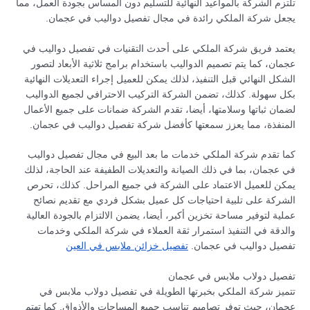
تلتزم الشركة بالمواعيد النهائية للتسليم دون المساس بجودة العمل، مما
يجعل شركة الملكي رائدة في مجال تفصيل دواليب في عجمان.
يعتمد فريق شركة الملكي على أحدث التقنيات في تفصيل دواليب في
عجمان، كما يتم تصميم الدواليب باستخدام برامج ثلاثية الأبعاد لتصور
الشكل النهائي قبل التنفيذ، لذلك يمكن للعميل إجراء التعديلات النهائية
بكل سهولة. كذلك، تضمن الشركة التركيب الاحترافي لجميع الدواليب
لضمان ثباتها وسلامتها، أيضا، تقدم الشركة ضمانات على جميع الأعمال
المنفذة، مما يعزز سمعتها كأفضل شركة تفصيل دواليب في عجمان.
كما تقدم شركة الملكي خدمات ما بعد البيع في مجال تفصيل دواليب
في عجمان، بما في ذلك الصيانة والتعديلات الطفيفة عند الحاجة، لذلك
يمكن للعميل الاعتماد على الشركة في جميع المراحل. كذلك، تحرص
الشركة على تلبية احتياجات كل عميل بشكل فردي مع تقديم نصائح
عملية لتوفير مساحة تخزين أكبر، أيضا، يضمن الالتزام بالجودة العالية
والدقة في التنفيذ استمرار ثقة العملاء في شركة الملكي وخدمات
تفصيل دواليب في عجمان.
تفصيل خزائن ملابس في العين
تفصيل دولاب ملابس في عجمان
تتميز شركة الملكي بخبرتها الطويلة في تفصيل دولاب ملابس في
عجمان، حيث توفر تصاميم تناسب جميع المساحات والأذواق. كما تهتم