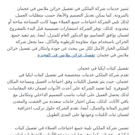
تتميز خدمات شركة الملكي في تفصيل خزائن ملابس في عجمان
بالمرونة، كما يمكن تعديل التصميم والأبعاد حسب متطلبات العميل،
لذلك تلبي الشركة احتياجات جميع العملاء مهما كانت المساحة متاحة أو
محدودة. كذلك، توفر الشركة استشارات تصميمية قبل البدء بالمشروع
لضمان توافق التصاميم مع الديكور العام للمنزل، أيضا، يتم تنفيذ جميع
الخزائن باستخدام مواد مقاومة للرطوبة والتآكل، مما يجعل شركة
الملكي الخيار الأمثل لكل من يبحث عن جودة وابتكار في تفصيل خزائن
ملابس في عجمان.
تفصيل خزائن ملابس في الفجيرة
تفصيل كبتات ايكيا في عجمان
تقدم شركة الملكي خدمات متخصصة في تفصيل كبتات ايكيا في
عجمان، حيث يتم تفصيل الكبتات وفق احتياجات العميل ومساحة المكان
المتوفرة. كما تعتمد الشركة على أحدث الأدوات لضمان دقة المقاسات،
لذلك يحصل العميل على كبتات تناسب التصميم الداخلي وتتكامل مع
باقي الأثاث. كذلك، يمكن اختيار خامات متعددة من الخشب والمعدن
لتعزيز المتانة والجمال، أيضا، تقدم الشركة حلول تركيب احترافية
لضمان ثبات الكبتات وجودتها على المدى الطويل.
تضمن شركة الملكي تلبية جميع احتياجات العملاء في تفصيل كبتات
ايكيا في عجمان، كما توفر خيارات متنوعة للألوان والتشطيبات لتناسب