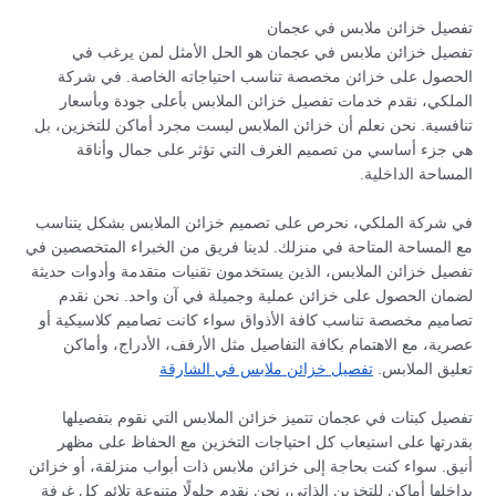
تفصيل خزائن ملابس في عجمان
تفصيل خزائن ملابس في عجمان هو الحل الأمثل لمن يرغب في
الحصول على خزائن مخصصة تناسب احتياجاته الخاصة. في شركة
الملكي، نقدم خدمات تفصيل خزائن الملابس بأعلى جودة وبأسعار
تنافسية. نحن نعلم أن خزائن الملابس ليست مجرد أماكن للتخزين، بل
هي جزء أساسي من تصميم الغرف التي تؤثر على جمال وأناقة
المساحة الداخلية.
في شركة الملكي، نحرص على تصميم خزائن الملابس بشكل يتناسب
مع المساحة المتاحة في منزلك. لدينا فريق من الخبراء المتخصصين في
تفصيل خزائن الملابس، الذين يستخدمون تقنيات متقدمة وأدوات حديثة
لضمان الحصول على خزائن عملية وجميلة في آن واحد. نحن نقدم
تصاميم مخصصة تناسب كافة الأذواق سواء كانت تصاميم كلاسيكية أو
عصرية، مع الاهتمام بكافة التفاصيل مثل الأرفف، الأدراج، وأماكن
تعليق الملابس.
تفصيل خزائن ملابس في الشارقة
تفصيل كبتات في عجمان تتميز خزائن الملابس التي نقوم بتفصيلها
بقدرتها على استيعاب كل احتياجات التخزين مع الحفاظ على مظهر
أنيق. سواء كنت بحاجة إلى خزائن ملابس ذات أبواب منزلقة، أو خزائن
بداخلها أماكن للتخزين الذاتي، نحن نقدم حلولًا متنوعة تلائم كل غرفة