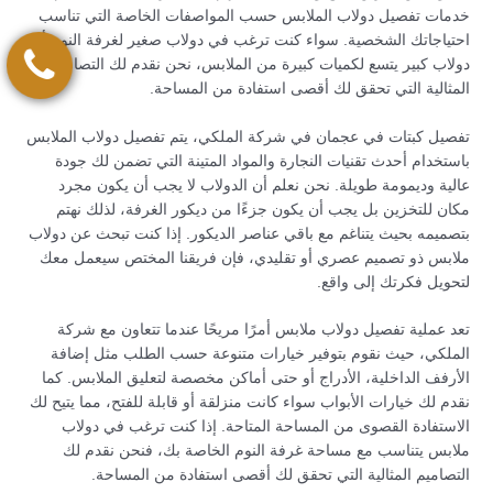
خدمات تفصيل دولاب الملابس حسب المواصفات الخاصة التي تناسب
احتياجاتك الشخصية. سواء كنت ترغب في دولاب صغير لغرفة النوم أو
دولاب كبير يتسع لكميات كبيرة من الملابس، نحن نقدم لك التصاميم
المثالية التي تحقق لك أقصى استفادة من المساحة.
تفصيل كبتات في عجمان في شركة الملكي، يتم تفصيل دولاب الملابس
باستخدام أحدث تقنيات النجارة والمواد المتينة التي تضمن لك جودة
عالية وديمومة طويلة. نحن نعلم أن الدولاب لا يجب أن يكون مجرد
مكان للتخزين بل يجب أن يكون جزءًا من ديكور الغرفة، لذلك نهتم
بتصميمه بحيث يتناغم مع باقي عناصر الديكور. إذا كنت تبحث عن دولاب
ملابس ذو تصميم عصري أو تقليدي، فإن فريقنا المختص سيعمل معك
لتحويل فكرتك إلى واقع.
تعد عملية تفصيل دولاب ملابس أمرًا مريحًا عندما تتعاون مع شركة
الملكي، حيث نقوم بتوفير خيارات متنوعة حسب الطلب مثل إضافة
الأرفف الداخلية، الأدراج أو حتى أماكن مخصصة لتعليق الملابس. كما
نقدم لك خيارات الأبواب سواء كانت منزلقة أو قابلة للفتح، مما يتيح لك
الاستفادة القصوى من المساحة المتاحة. إذا كنت ترغب في دولاب
ملابس يتناسب مع مساحة غرفة النوم الخاصة بك، فنحن نقدم لك
التصاميم المثالية التي تحقق لك أقصى استفادة من المساحة.