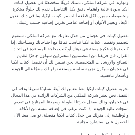
ومهارة. في شركة الملكي، نمتلك فريقًا متخصصًا في تفصيل كبتات
ايكيا بجودة عالية واهتمام دقيق بكل التفاصيل. نقدم لك حلولًا مبتكرة
وتخصيصات مميزة لكل قطعة أثاث من كبتات ايكيا، بما في ذلك تعديل
الأبعاد وتغيير الألوان أو إضافة عناصر تخزين إضافية حسب رغبتك.
تفصيل كبتات في عجمان من خلال تعاونك مع شركة الملكي، سنقوم
بتصميم وتفصيل كبتات ايكيا تتناسب تمامًا مع احتياجاتك ومساحتك. إذا
كنت تمتلك فكرة معينة في ذهنك أو كنت بحاجة للمساعدة في اتخاذ
القرار، فإن فريقنا من المصممين المحترفين سيكون جاهزًا لتقديم
النصائح والإرشادات المتخصصة. نحن نضمن لك أن تفصيل كبتات ايكيا
في عجمان سيكون تجربة سلسة وممتعة توفر لك منتجًا عالي الجودة
وبأسعار تنافسية.
تجربة تفصيل كبتات ايكيا معنا تضمن لك أيضًا تسليمًا سريعًا ودقة في
التنفيذ. نحن نعتبر شركة الملكي من الشركات الرائدة في هذا المجال
في عجمان، وذلك بفضل خبرتنا الطويلة وسمعتنا الممتازة في تقديم
منتجات عالية الجودة. إذا كنت ترغب في إضافة لمسة من الأناقة
والوظيفية إلى منزلك من خلال كبتات ايكيا مفصلة، تواصل معنا الآن
للحصول على استشارة مجانية.