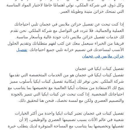
وكل ذوق. في شركة الملكي، نولي اهتمامًا خاصًا لاختيار المواد المناسبة
التي تمنحك خزائن متينة وطويلة العمر.
إذا كنت تبحث عن تفصيل خزائن ملابس في عجمان تلبي احتياجاتك
العملية والجمالية، فلا تتردد في التواصل مع شركة الملكي. نحن نقدم
لك خدمات تفصيل خزائن ملابس ذات جودة عالية وبأسعار مناسبة.
فريقنا من الخبراء سيعمل معك عن كثب لفهم متطلباتك وتقديم الحلول
الأنسب لمساعدتك في تصميم خزانة تلبي جميع احتياجاتك.
تفصيل
خزائن ملابس في عجمان
تفصيل كبتات ايكيا في عجمان
تفصيل كبتات ايكيا في عجمان هو من الخدمات المتخصصة التي تقدمها
شركة الملكي. نحن نوفر لك إمكانية تفصيل كبتات ايكيا بأسلوب مميز
يتيح لك الاستفادة من منتجات أيكيا العالمية مع تخصيصها بما يتناسب مع
احتياجاتك الشخصية. إذا كنت تبحث عن كبتات ايكيا التي تتميز بالجودة
والتصميم العصري ولكن مع لمسة تخصك، فنحن هنا لتحقيق ذلك.
تفصيل كبتات في عجمان تعتبر كبتات ايكيا واحدة من أكثر الخيارات
شعبية في عالم الأثاث بسبب تصميمها العصري والوظيفي، إلا أن
تفصيلها وتخصيصها بما يتناسب مع المساحة المتوفرة لديك يتطلب خبرة