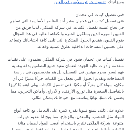
وميزانيتك.
تفصيل خزائن ملابس في العين
فني تفصيل كبتات في عجمان
فني تفصيل كبتات في عجمان يعتبر أحد العناصر الأساسية التي تساهم
في نجاح عملية تفصيل الكبتات. في شركة الملكي، لدينا فريق من
الفنيين المهرة الذين يمتلكون الخبرة والكفاءة العالية في هذا المجال.
يقوم الفنيون بتقديم الحلول المبتكرة التي تلبي كافة احتياجاتك وتساعد
على تحسين المساحات الداخلية بطرق عملية وفعالة.
تفصيل كبتات في عجمان فنيونا في شركة الملكي يعتمدون على تقنيات
متقدمة وأدوات عالية الجودة لضمان تنفيذ جميع التصاميم بدقة وعناية.
فهم ليسوا مجرد مهنيين في التفصيل، بل هم متخصصون في دراسة
المساحات وتقديم الحلول التي تجعل من الكبتات جزءًا مميزًا في أي
مكان، سواء كان منزلًا أو مكتبًا. فني تفصيل الكبتات يولي اهتمامًا كبيرًا
بالتفاصيل الصغيرة مثل توزيع الأرفف، والأدراج، وأماكن التخزين، مما
يضمن لك منتجًا نهائيًا يتناسب مع احتياجاتك بشكل مثالي.
علاوة على ذلك، يتمتع فنيونا بقدرة كبيرة على التعامل مع كافة أنواع
المواد مثل الخشب، والمعدن، والزجاج، مما يتيح لنا تقديم خيارات
متنوعة. شركة الملكي تلتزم باستخدام أفضل المواد لضمان متانة
الكبتات وأدائها الجيد على المدى الطويل. لذا، عند اختيارك فني تفصيل