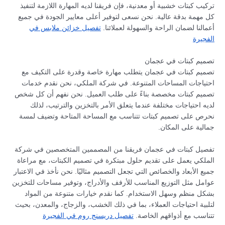
تركيب كبتات خشبية أو معدنية، فإن فريقنا لديه المهارة اللازمة لتنفيذ
كل مهمة بدقة عالية. نحن نسعى لتوفير أعلى معايير الجودة في جميع
أعمالنا لضمان الراحة والسهولة لعملائنا.
تفصيل خزائن ملابس في
الفجيرة
تصميم كبتات في عجمان
تصميم كبتات في عجمان يتطلب مهارة خاصة وقدرة على التكيف مع
احتياجات المساحات المتنوعة. في شركة الملكي، نحن نقدم خدمات
تصميم كبتات مخصصة بناءً على طلب العميل. نحن نفهم أن كل شخص
لديه احتياجات مختلفة عندما يتعلق الأمر بالتخزين والترتيب، لذلك
نحرص على تصميم كبتات تتناسب مع المساحة المتاحة وتضيف لمسة
جمالية على المكان.
تفصيل كبتات في عجمان فريقنا من المصممين المتخصصين في شركة
الملكي يعمل على تقديم حلول مبتكرة في تصميم الكبتات، مع مراعاة
جميع الأبعاد والخصائص التي تجعل التصميم مثاليًا. نحن نأخذ في الاعتبار
عوامل مثل التوزيع المناسب للأرفف والأدراج، وتوفير مساحات للتخزين
بشكل منظم وسهل الاستخدام. كما نقدم خيارات متنوعة من المواد
لتلبية احتياجات العملاء، بما في ذلك الخشب، والزجاج، والمعدن، بحيث
تتناسب مع أذواقهم الخاصة.
تفصيل دريسنج روم في الفجيرة