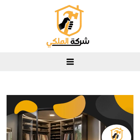
خطي
لى
لمحتوى