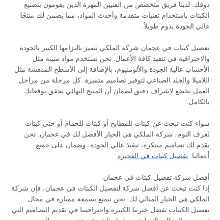
ذوقك. لدينا فريق متخصص من الفنيين المهرة الذين يقومون بتصنيع
الكبتات باستخدام تقنيات متقدمة وأحدث المواد، مما يضمن لك منتجًا
عالي الجودة يدوم طويلاً.
تفصيل كبتات في عجمان شركة الملكي تتميز بالتزامها الكبير بالجودة
والاحترافية في تنفيذ كافة الأعمال. نحن نستخدم مواد متينة مثل
الأخشاب عالية الجودة والألومنيوم، بالإضافة إلى الأسطح المدهشة مثل
اللاميلا والجلد الصناعي لتوفير تصاميم متميزة. كل مرحلة من مراحل
العمل تخضع لإشراف دقيق لضمان أن المنتج النهائي يحقق توقعاتك
بالكامل.
سواء كنت تبحث عن كبتات للمطابخ أو كبتات للحمام أو حتى كبتات
لغرف النوم، شركة الملكي هي الخيار الأفضل لك في عجمان. نحن
نقدم لك تصاميم مبتكرة، تنفيذ عالي الجودة، وضمان على جميع
أعمالنا.
تفصيل كبتات في الفجيرة
أفضل شركة تفصيل كبتات في عجمان
إذا كنت تبحث عن أفضل شركة لتفصيل الكبتات في عجمان، فإن شركة
الملكي هي الخيار المثالي لك. نحن نتمتع بسمعة ممتازة في مجال
تفصيل الكبتات بفضل خبرتنا الكبيرة واحترافيتنا في تقديم التصاميم التي