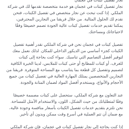
نجار تفصيل كبتات في عجمان
نجار تفصيل كبتات في عجمان هو خدمة متخصصة نقدمها لك في شركة
الملكي. إذا كنت تبحث عن نجار متخصص في تفصيل الكبتات، فنحن
نقدم لك الحلول المثالية. من خلال فريقنا من النجارين المحترفين،
يمكننا تقديم خدمات تفصيل كبتات عالية الجودة تصمم خصيصًا وفقًا
لاحتياجاتك ومساحتك.
تفصيل كبتات في عجمان نحن في شركة الملكي نقدر أهمية تفصيل
الكبتات كجزء أساسي من الديكور الداخلي للمكان. لذلك نعمل معك
لتوفير أفضل التصاميم التي تناسبك. سواء كنت بحاجة إلى كبتات
للغرف، أو كبتات للمطابخ أو حتى كبتات للملابس، لدينا الخبرة الكافية
لتصميم وتفصيل كل قطعة بما يتناسب مع المساحة المتوفرة. فريقنا من
النجارين المتخصصين يمتلك المهارة العالية في تفصيل كبتات من جميع
الأحجام والأنواع، ويستخدم أفضل المواد لضمان المتانة والجودة.
عند التعاون مع شركة الملكي، ستحصل على كبتات مصممة خصيصًا
وفقًا لمتطلباتك من حيث الشكل، اللون، والاستخدام الأمثل للمساحة.
نحن نلتزم بتقديم خدمات تفصيل الكبتات بأسعار منافسة وجودة عالية،
مع ضمان أن تتم العملية في أسرع وقت ممكن وبدون أي تأخير.
إذا كنت بحاجة إلى نجار تفصيل كبتات في عجمان، فإن شركة الملكي