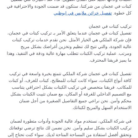
كبتات في عجمان من شركتنا، ستكون قد ضمنت الجودة والاحترافية في
كل خطوة.
تفصيل خزائن ملابس في ابوظبي
تركيب كبتات في عجمان
تفصيل كبتات في عجمان عندما يتعلق الأمر بـ تركيب كبتات في عجمان،
فإن شركة الملكي هي الخيار الأمثل. نحن نقدم خدمات تركيب كبتات
عالية الجودة، والتي تتيح لك تنظيم وتخزين أغراضك بشكل مريح
ومرتب. عملية تركيب الكبتات تتطلب مهارة عالية ودقة في التنفيذ، وهذا
ما يميز فريقنا المحترف.
تفصيل كبتات في عجمان شركة الملكي تتمتع بخبرة واسعة في تركيب
كافة أنواع الكبتات، سواء كانت كبتات للمطابخ، كبتات للغرف، أو كبتات
للمكاتب. فريقنا متخصص في تركيب الكبتات بشكل احترافي يتناسب
مع التصميم الداخلي للغرفة أو المكان، مع ضمان تثبيت الكبتات بشكل
محكم وآمن. نحن نراعي جميع التفاصيل الصغيرة من أجل ضمان
الاستخدام السهل والمريح لكبتاتك.
في شركة الملكي، نستخدم مواد عالية الجودة وأدوات متطورة لضمان
تركيب الكبتات بشكل سليم وآمن. نحن نضمن لك نتائج ترضي توقعاتك
وتحقق أفضل استفادة من المساحة المتاحة لديك. سواء كنت تحتاج إلى