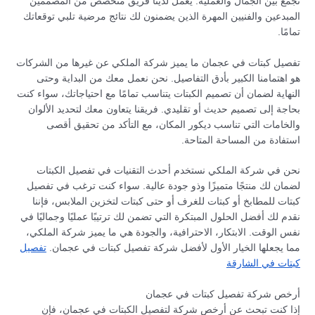
تجمع بين الجمال والعملية. يعمل لدينا فريق متخصص من المصممين
المبدعين والفنيين المهرة الذين يضمنون لك نتائج مرضية تلبي توقعاتك
تمامًا.
تفصيل كبتات في عجمان ما يميز شركة الملكي عن غيرها من الشركات
هو اهتمامنا الكبير بأدق التفاصيل. نحن نعمل معك من البداية وحتى
النهاية لضمان أن تصميم الكبتات يتناسب تمامًا مع احتياجاتك، سواء كنت
بحاجة إلى تصميم حديث أو تقليدي. فريقنا يتعاون معك لتحديد الألوان
والخامات التي تناسب ديكور المكان، مع التأكد من تحقيق أقصى
استفادة من المساحة المتاحة.
نحن في شركة الملكي نستخدم أحدث التقنيات في تفصيل الكبتات
لضمان لك منتجًا متميزًا وذو جودة عالية. سواء كنت ترغب في تفصيل
كبتات للمطابخ أو كبتات للغرف أو حتى كبتات لتخزين الملابس، فإننا
نقدم لك أفضل الحلول المبتكرة التي تضمن لك ترتيبًا عمليًا وجماليًا في
نفس الوقت. الابتكار، الاحترافية، والجودة هي ما يميز شركة الملكي،
مما يجعلها الخيار الأول لأفضل شركة تفصيل كبتات في عجمان.
تفصيل
كبتات في الشارقة
أرخص شركة تفصيل كبتات في عجمان
إذا كنت تبحث عن أرخص شركة لتفصيل الكبتات في عجمان، فإن