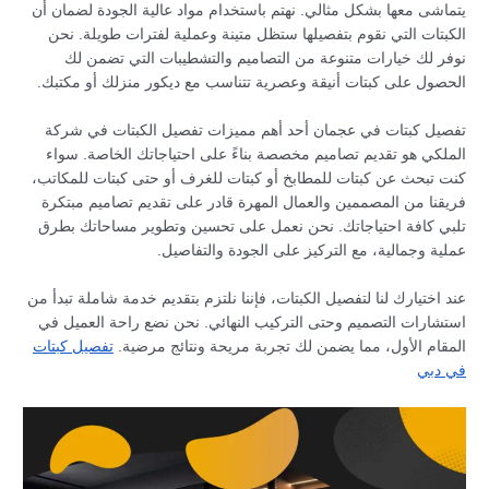
يتماشى معها بشكل مثالي. نهتم باستخدام مواد عالية الجودة لضمان أن
الكبتات التي نقوم بتفصيلها ستظل متينة وعملية لفترات طويلة. نحن
نوفر لك خيارات متنوعة من التصاميم والتشطيبات التي تضمن لك
الحصول على كبتات أنيقة وعصرية تتناسب مع ديكور منزلك أو مكتبك.
تفصيل كبتات في عجمان أحد أهم مميزات تفصيل الكبتات في شركة
الملكي هو تقديم تصاميم مخصصة بناءً على احتياجاتك الخاصة. سواء
كنت تبحث عن كبتات للمطابخ أو كبتات للغرف أو حتى كبتات للمكاتب،
فريقنا من المصممين والعمال المهرة قادر على تقديم تصاميم مبتكرة
تلبي كافة احتياجاتك. نحن نعمل على تحسين وتطوير مساحاتك بطرق
عملية وجمالية، مع التركيز على الجودة والتفاصيل.
عند اختيارك لنا لتفصيل الكبتات، فإننا نلتزم بتقديم خدمة شاملة تبدأ من
استشارات التصميم وحتى التركيب النهائي. نحن نضع راحة العميل في
المقام الأول، مما يضمن لك تجربة مريحة ونتائج مرضية.
تفصيل كبتات
في دبي