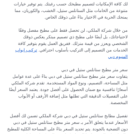
لك كافة الإمكانيات لتصميم مطبخك حسب رغبتك. يتم توفير خيارات
متنوعة من الخامات مثل الستانلس ستيل، الخشب، والكوريان، مما
يمنحك الحرية في الاختيار بناءً على ذوقك الخاص.
من خلال شركة الملكي، لن تحصل فقط على مطبخ مفصل وفقًا
لاحتياجاتك، بل أيضًا على مطبخ ذي تصميم مبتكر يعكس ذوقك
الشخصي ويعزز من قيمة منزلك. ففريق العمل يقوم بتوفير كافة
الخدمات من التصميم إلى التركيب بأسلوب احترافي.
تركيب ابواب
المنيوم دبي
سعر متر مطبخ ستانلس ستيل في دبي
يتفاوت سعر متر مطبخ ستانلس ستيل في دبي بناءً على عدة عوامل
مثل المساحة، التصميم، ونوع المواد المستخدمة. تقدم شركة الملكي
أسعارًا تنافسية مع ضمان الحصول على أفضل جودة. يعتمد السعر أيضًا
على التفصيلات الدقيقة التي تطلبها مثل إضافة الأرفف أو الأبواب
المخصصة.
تفصيل مطابخ ستانلس ستيل في دبي شركة الملكي تضمن لك أفضل
الأسعار عندما يتعلق الأمر بـ سعر متر مطبخ ستانلس ستيل في دبي
دون التضحية بالجودة. يتم تحديد السعر بناءً على المساحة الكلية للمطبخ