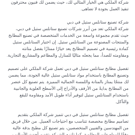
شركة الملكي هي الخيار المثالي لك، حيث يضمن لك فنيون محترفون
تنفيذ العمل بجودة لا تضاهى.
شركة تصنيع ستانلس ستيل في دبي
شركة الملكي تعد من أبرز شركات تصنيع ستانلس ستيل في دبي،
حيث تقدم مجموعة واسعة من الخدمات المتخصصة في تصنيع المطابخ
والمنتجات المصنوعة من الستانلس ستيل. إن اختيار الستانلس ستيل
كمادة رئيسية في تصميم المطابخ يعد خيارًا ممتازًا بفضل متانته
ومقاومته للصدأ، مما يجعله مثاليًا للمنازل والمطاعم والمشاريع التجارية.
تفصيل مطابخ ستانلس ستيل في دبي تعمل شركة الملكي على تصميم
وتصنيع المطابخ باستخدام مواد ستانلس ستيل عالية الجودة، مما يضمن
لك منتجًا يمتاز بالمتانة واللمسة الجمالية المميزة. يتم تصنيع كل عنصر
من المطابخ بدايةً من الأرفف والأدراج إلى الأسطح العلوية والجانبية
باستخدام الستانلس ستيل لتوفير أداء طويل الأمد ومقاومة للبقع
والتآكل.
تفصيل مطابخ ستانلس ستيل في دبي تتميز شركة الملكي بتقديم
تصاميم مطابخ مخصصة تتناسب مع احتياجات العميل. من خلال فريق
من المهندسين والفنيين المتخصصين، يتم تصنيع كل مطبخ بدقة عالية
وفقًا للمواصفات المطلوبة. كما تلتزم الشركة بتقديم أحدث الأساليب