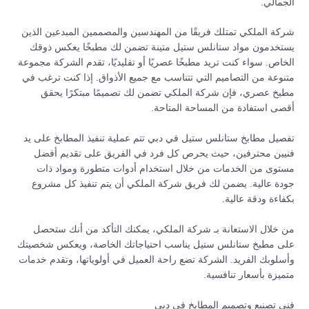
الجمالي.
شركة الملكي تمتلك فريقًا من المهندسين والمصممين المبدعين الذين
يستخدمون مواد ستانلس ستيل متينة تضمن لك مطبخًا يعكس ذوقك
الخاص. سواء كنت تريد مطبخًا عصريًا أو تقليديًا، تقدم الشركة مجموعة
متنوعة من التصاميم التي تتناسب مع جميع الأذواق. إذا كنت ترغب في
مطبخ عصري، فإن شركة الملكي تضمن لك تصميمًا مبتكرًا يحقق
أقصى استفادة من المساحة المتاحة.
تفصيل مطابخ ستانلس ستيل في دبي تتم عملية تنفيذ المطابخ على يد
فنيين محترفين، حيث يحرص كل فرد في الفريق على تقديم أفضل
مستوى من الخدمات من خلال استخدام أدوات متطورة ومواد ذات
جودة عالية. يضمن لك فريق شركة الملكي أن يتم تنفيذ كل مشروع
بكفاءة ودقة عالية.
من خلال الاستعانة بـ شركة الملكي، يمكنك التأكد من أنك ستحصل
على مطبخ ستانلس ستيل يناسب احتياجاتك الخاصة، ويعكس شخصيتك
وأسلوبك الفريد. الشركة تضع راحة العميل في أولوياتها، وتقدم خدمات
متميزة بأسعار تنافسية.
فني تصنيع وتصميم المطابخ في دبي