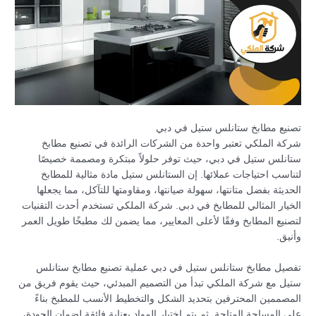
تصنيع مطابخ ستانلس ستيل في دبي
شركة الملكي تعتبر واحدة من الشركات الرائدة في تصنيع مطابخ
ستانلس ستيل في دبي، حيث توفر حلولاً مبتكرة ومصممة خصيصًا
لتناسب احتياجات عملائها. إن الستانلس ستيل مادة مثالية للمطابخ
الحديثة بفضل متانتها، سهولة صيانتها، ومقاومتها للتآكل، مما يجعلها
الخيار المثالي للمطابخ في دبي. شركة الملكي تستخدم أحدث التقنيات
لتصنيع المطابخ وفقًا لأعلى المعايير، مما يضمن لك مطبخًا طويل العمر
وأنيق.
تفصيل مطابخ ستانلس ستيل في دبي عملية تصنيع مطابخ ستانلس
ستيل مع شركة الملكي تبدأ من التصميم المبدئي، حيث يقوم فريق من
المصممين المحترفين بتحديد الشكل والتخطيط الأنسب للمطبخ بناءً
على المساحة المتاحة. ثم يتم اختيار المواد بعناية فائقة لضمان الجودة،