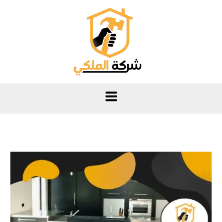
خطي
لى
لمحتوى