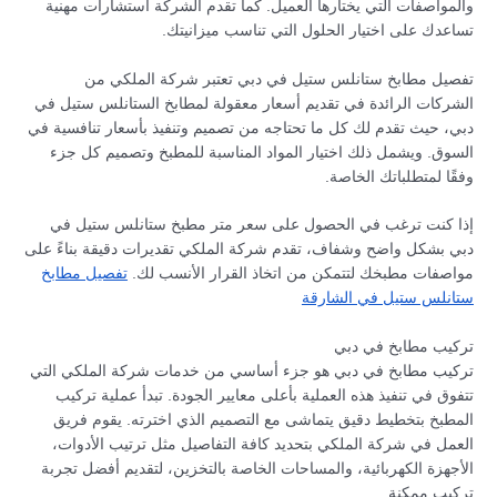
والمواصفات التي يختارها العميل. كما تقدم الشركة استشارات مهنية
تساعدك على اختيار الحلول التي تناسب ميزانيتك.
تفصيل مطابخ ستانلس ستيل في دبي تعتبر شركة الملكي من
الشركات الرائدة في تقديم أسعار معقولة لمطابخ الستانلس ستيل في
دبي، حيث تقدم لك كل ما تحتاجه من تصميم وتنفيذ بأسعار تنافسية في
السوق. ويشمل ذلك اختيار المواد المناسبة للمطبخ وتصميم كل جزء
وفقًا لمتطلباتك الخاصة.
إذا كنت ترغب في الحصول على سعر متر مطبخ ستانلس ستيل في
دبي بشكل واضح وشفاف، تقدم شركة الملكي تقديرات دقيقة بناءً على
مواصفات مطبخك لتتمكن من اتخاذ القرار الأنسب لك.
تفصيل مطابخ
ستانلس ستيل في الشارقة
تركيب مطابخ في دبي
تركيب مطابخ في دبي هو جزء أساسي من خدمات شركة الملكي التي
تتفوق في تنفيذ هذه العملية بأعلى معايير الجودة. تبدأ عملية تركيب
المطبخ بتخطيط دقيق يتماشى مع التصميم الذي اخترته. يقوم فريق
العمل في شركة الملكي بتحديد كافة التفاصيل مثل ترتيب الأدوات،
الأجهزة الكهربائية، والمساحات الخاصة بالتخزين، لتقديم أفضل تجربة
تركيب ممكنة.