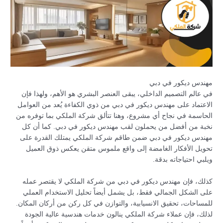
مهندس ديكور في دبي
في عالم التصميم الداخلي، يبقى العنصر البشري هو الأهم، ولهذا فإن
الاعتماد على مهندس ديكور في دبي من ذوي الكفاءة يُعد من العوامل
الحاسمة في نجاح أي مشروع، وهنا تتألق شركة الملكي بما توفره من
نخبة من أفضل من يحملون لقب مهندس ديكور في دبي. كما أن كل
مهندس ديكور في دبي ضمن طاقم شركة الملكي يمتلك القدرة على
تحويل الأفكار الغامضة إلى واقع ملموس متقن يعكس ذوق العميل
ويلبي احتياجاته بدقة.
كذلك، فإن مهندس ديكور في دبي من شركة الملكي لا يقتصر عمله
على الشكل الجمالي فقط، بل يشمل أيضاً تحليل الاستخدام العملي
للمساحات، تحقيق الانسيابية، والتوازن في كل ركن من أركان المكان.
لذلك، فإن عملاء شركة الملكي ينالون خدمات هندسية عالية الجودة