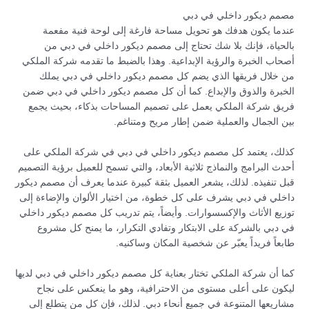
مصمم ديكور داخلي في دبي
عندما يكون هدفك هو تحويل مساحة فارغة إلى لوحة فنية مفعمة
بالحياة، فإنك بلا شك تحتاج إلى مصمم ديكور داخلي في دبي من
أصحاب الخبرة والرؤية الإبداعية. وهذا بالضبط ما تقدمه شركة الملكي
من خلال فريقها الذي يضم كل مصمم ديكور داخلي في دبي يملك
الخبرة والذوق والإبداع. كما أن كل مصمم ديكور داخلي في دبي ضمن
فريق شركة الملكي يعمل على تصميم المساحات بذكاء، بحيث يجمع
بين الجمال والعملية ضمن إطار مريح ومتناغم.
كذلك، يعتمد كل مصمم ديكور داخلي في دبي في شركة الملكي على
أحدث البرامج والنماذج ثلاثية الأبعاد، والتي تسمح للعميل برؤية التصميم
قبل تنفيذه. لذلك، يشعر العميل بثقة كبيرة عندما يعرف أن مصمم ديكور
داخلي في دبي يشرف على كل خطوة، من اختيار الألوان والإضاءة إلى
توزيع الأثاث والإكسسوارات. وأيضاً، يتم تدريب كل مصمم ديكور داخلي
في دبي بالشركة على الابتكار وتفادي التكرار، ما يمنح كل مشروع
طابعاً فريداً يعبّر عن شخصية المكان وساكنيه.
كما أن شركة الملكي تختار بعناية كل مصمم ديكور داخلي في دبي لديها
ليكون على أعلى مستوى من الاحترافية، وهو ما ينعكس على نجاح
مشاريعها المتنوعة في جميع أنحاء دبي. لذلك، فإن كل من يتطلع إلى