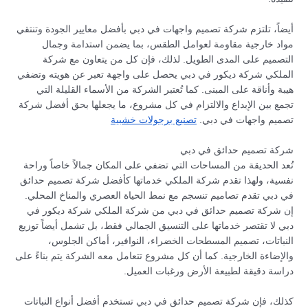
أيضاً، تلتزم شركة تصميم واجهات في دبي بأفضل معايير الجودة وتنتقي
مواد خارجية مقاومة لعوامل الطقس، بما يضمن استدامة وجمال
التصميم على المدى الطويل. لذلك، فإن كل من يتعاون مع شركة
الملكي شركة ديكور في دبي يحصل على واجهة تعبر عن هويته وتضفي
هيبة وأناقة على المبنى. كما تُعتبر الشركة من الأسماء القليلة التي
تجمع بين الإبداع والالتزام في كل مشروع، ما يجعلها بحق أفضل شركة
تصميم واجهات في دبي.
تصنيع برجولات خشبية
شركة تصميم حدائق في دبي
تُعد الحديقة من المساحات التي تضفي على المكان جمالاً خاصاً وراحة
نفسية، ولهذا تقدم شركة الملكي خدماتها كأفضل شركة تصميم حدائق
في دبي تقدم تصاميم تنسجم مع نمط الحياة العصري والمناخ المحلي.
إن شركة تصميم حدائق في دبي من شركة الملكي شركة ديكور في
دبي لا تقتصر خدماتها على التنسيق الجمالي فقط، بل تشمل أيضاً توزيع
النباتات، تصميم المسطحات الخضراء، النوافير، أماكن الجلوس،
والإضاءة الخارجية. كما أن كل مشروع تتعامل معه الشركة يتم بناءً على
دراسة دقيقة لطبيعة الأرض ورغبات العميل.
كذلك، فإن شركة تصميم حدائق في دبي تستخدم أفضل أنواع النباتات