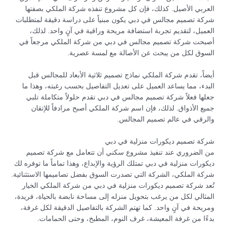
العربي الأصيل. كذلك، فإن كل مشروع تنفذه شركة الملكي بصفتها
شركة تصميم مجالس في دبي يكون مبنياً على دراسة دقيقة لمتطلبات
العميل، لتقديم تجربة استضافة مريحة وراقية في آنٍ واحد. لذلك،
أصبحت شركة تصميم مجالس في دبي من شركة الملكي مرجعاً في
السوق لكل من يبحث عن الأصالة مع لمسة عصرية.
أيضاً، تقدم شركة الملكي نماذج تصميم ثلاثية الأبعاد للمجالس قبل
البدء، مما يساعد العميل على تعديل التفاصيل بحسب رغبته، وهذا ما
جعلها فعلاً شركة تصميم مجالس في دبي تقدم حلولاً متكاملة تلبي
جميع الأذواق. لذلك، فإن اسم شركة الملكي أصبح مرادفاً للإتقان
والرقي في عالم تصميم المجالس.
شركة تصميم ديكورات منزلية في دبي
من الضروري عند تنفيذ مشروع سكني أن تتعامل مع شركة تصميم
ديكورات منزلية في دبي تمتلك الرؤية والإبداع، وهذا تماماً ما توفره لك
شركة الملكي، الشركة التي تصدرت السوق بفضل تصاميمها الاستثنائية.
تُعد شركة تصميم ديكورات منزلية في دبي من شركة الملكي الخيار
المثالي لكل من يرغب بتحويل منزله إلى مساحة نابضة بالحياة، فريدة،
ومريحة في آنٍ واحد. كما تهتم الشركة بالتفاصيل الدقيقة لكل غرفة،
بدءًا من غرفة المعيشة، غرف النوم، المطبخ، وحتى الحمامات.