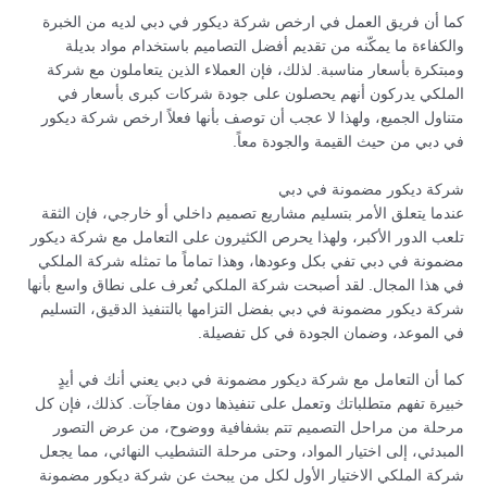
كما أن فريق العمل في ارخص شركة ديكور في دبي لديه من الخبرة
والكفاءة ما يمكّنه من تقديم أفضل التصاميم باستخدام مواد بديلة
ومبتكرة بأسعار مناسبة. لذلك، فإن العملاء الذين يتعاملون مع شركة
الملكي يدركون أنهم يحصلون على جودة شركات كبرى بأسعار في
متناول الجميع، ولهذا لا عجب أن توصف بأنها فعلاً ارخص شركة ديكور
في دبي من حيث القيمة والجودة معاً.
شركة ديكور مضمونة في دبي
عندما يتعلق الأمر بتسليم مشاريع تصميم داخلي أو خارجي، فإن الثقة
تلعب الدور الأكبر، ولهذا يحرص الكثيرون على التعامل مع شركة ديكور
مضمونة في دبي تفي بكل وعودها، وهذا تماماً ما تمثله شركة الملكي
في هذا المجال. لقد أصبحت شركة الملكي تُعرف على نطاق واسع بأنها
شركة ديكور مضمونة في دبي بفضل التزامها بالتنفيذ الدقيق، التسليم
في الموعد، وضمان الجودة في كل تفصيلة.
كما أن التعامل مع شركة ديكور مضمونة في دبي يعني أنك في أيدٍ
خبيرة تفهم متطلباتك وتعمل على تنفيذها دون مفاجآت. كذلك، فإن كل
مرحلة من مراحل التصميم تتم بشفافية ووضوح، من عرض التصور
المبدئي، إلى اختيار المواد، وحتى مرحلة التشطيب النهائي، مما يجعل
شركة الملكي الاختيار الأول لكل من يبحث عن شركة ديكور مضمونة