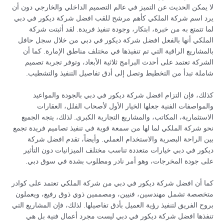
لا يمكن الحديث عن التميز في عالم التصميم الداخلي والخارجي دون أن
يرد اسم شركة الملكي كأهم مرشح للقب افضل شركة ديكور في دبي
لما تتمتع به من خبرة، ابتكار، وجودة تنفيذ فريدة. لقد أثبتت شركة
الملكي أنها بالفعل افضل شركة ديكور في دبي من خلال سجل حافل
بالمشاريع الراقية التي تم تنفيذها في مختلف مناطق الإمارة. كما أن
الشركة تعتمد على أحدث البرامج ثلاثية الأبعاد، وتوفر تجربة تصميم
شاملة تبدأ من التخطيط وتصل إلى أدق تفاصيل التنفيذ والتشطيب.
كذلك، فإن التزام افضل شركة ديكور في دبي بالجودة والمواعيد
والمواصفات الفنية جعلها الخيار الأول لأصحاب الفلل، العقارات
الاستثمارية، المكاتب، والمشاريع التجارية الكبرى. لذلك، يتجه الجميع
نحو شركة الملكي لما لها من سمعة قوية في تنفيذ تصاميم فريدة تجمع
بين الراحة البصرية والاستخدام العملي. وأيضاً، تقدم افضل شركة
ديكور في دبي خيارات متعددة تناسب مختلف الميزانيات دون التأثير
على جودة المخرجات، وهو أمر نادر ومطلوب بشدة في سوق دبي.
كما أن افضل شركة ديكور في دبي من شركة الملكي تعتمد على كوادر
متخصصة تشمل مهندسين، فنيين، ومصممين ذوي ذوق رفيع، ويعملون
بروح الفريق لتنفيذ رؤية العميل بأدق تفاصيلها. لذلك، فإن المشاريع التي
تنفذها افضل شركة ديكور في دبي ليست مجرد أعمال فنية بل هي