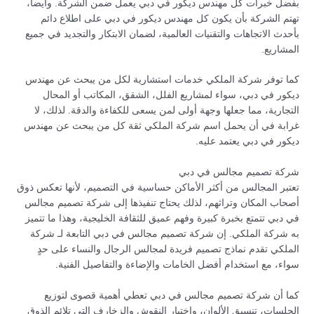
بفضل خبرات كل مهندس ديكور في دبي يعمل ضمن الشركة. وأيضاً،
تهتم الشركة بأن يكون كل مهندس ديكور في دبي على اطلاع دائم
بأحدث الاتجاهات والتقنيات العالمية، لضمان الابتكار والتجديد في جميع
المشاريع.
كما توفر شركة الملكي خدمات استشارية لكل من يبحث عن مهندس
ديكور في دبي، سواء لمشاريع الفلل، الشقق، المكاتب أو المحال
التجارية، مما جعلها وجهة أولى لمن يسعى للكفاءة والدقة. لذلك، لا
غرابة في أن يحمل اسم شركة الملكي ثقة كل من يبحث عن مهندس
ديكور في دبي يعتمد عليه.
شركة تصميم مجالس في دبي
تعتبر المجالس من أكثر الأماكن حساسية في التصميم، لأنها تعكس ذوق
أصحاب المكان وتراثهم، لذلك يحتاج تنفيذها إلى شركة تصميم مجالس
في دبي تتمتع بخبرة كبيرة وفهم عميق للثقافة الخليجية، وهذا ما تتميز
به شركة الملكي. إن شركة تصميم مجالس في دبي التابعة لـ شركة
الملكي تقدم نماذج تصميم فريدة لمجالس الرجال والنساء على حدٍ
سواء، مع استخدام أفضل الخامات والإضاءة والتفاصيل الفنية.
كما أن شركة تصميم مجالس في دبي تعطي أهمية قصوى لتوزيع
الجلسات، تنسيق الألوان، واختيار النقوش والزخارف التي تلائم الذوق