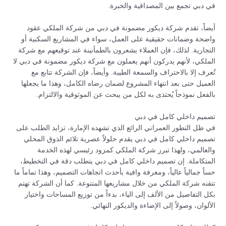
في دبي تجمع بين المصداقية والخبرة.
أيضاً، تقدم شركة ديكور مضمونة في دبي من شركة الملكي عقود
واضحة وضمانات حقيقية على العمل، سواء في المشاريع السكنية أو
التجارية. لذلك، فإن العملاء يشعرون بالطمأنينة عند توقيعهم مع شركة
الملكي، لأنهم يدركون أنهم يعملون مع شركة ديكور مضمونة في دبي لا
تُعرف إلا بالاحتراف والسمعة الطيبة. وأيضاً، فإن الشركة تتابع مع
العميل حتى بعد انتهاء المشروع لضمان رضاه الكامل، وهذا ما يجعلها
بالفعل نموذجاً يُحتذى به لكل من يبحث عن الموثوقية والالتزام.
تصميم داخلي كامل في دبي
في ظل التطور العمراني الرائع الذي تشهده الإمارة، تزايد الطلب على
تصميم داخلي كامل في دبي يقدم حلولاً عصرية تلائم الذوق المحلي
والعالمي، ولهذا تبرز شركة الملكي كمزود رئيسي لهذه الخدمة
المتكاملة. إن تصميم داخلي كامل في دبي يتطلب دقة في التخطيط،
حساً جمالياً عالياً، ومعرفة وافية بأحدث اتجاهات التصميم، وهذا تماماً ما
تتقنه شركة الملكي من خلال مشاريعها المتنوعة. كما أن الشركة تهتم
بكل التفاصيل من الألف إلى الياء، بدءاً من توزيع المساحات واختيار
الألوان، وصولاً إلى الإضاءة والديكور النهائي.