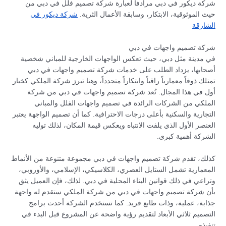
شركة ديكور في دبي مرادفاً لعبارة شركة تصميم فلل في دبي من
حيث الموثوقية، الابتكار، وسابقة الأعمال الثرية.
شركة ديكور في
الشارقة
شركة تصميم واجهات في دبي
في مدينة مثل دبي، حيث تعكس الواجهات الخارجية للمباني شخصية
أصحابها، يزداد الطلب على خدمات شركة تصميم واجهات في دبي
تمتلك ذوقاً معمارياً راقياً وابتكاراً متجدداً، وهنا تبرز شركة الملكي كخيار
أول في هذا المجال. تُعد شركة تصميم واجهات في دبي من شركة
الملكي من الشركات الرائدة في تصميم واجهات الفلل والمباني
التجارية والسكنية بأعلى درجات الاحترافية. كما أن تصميم الواجهة يعتبر
العنصر الأول الذي يلفت الانتباه ويعكس قيمة المكان، لذلك توليه
الشركة أهمية كبرى.
كذلك، تقدم شركة تصميم واجهات في دبي مجموعة متنوعة من الأنماط
المعمارية تشمل الستايل العصري، الكلاسيكي، الإسلامي، والأوروبي،
وتراعي في ذلك قوانين البناء المحلية في دبي. لذلك، فإن العميل يثق
بأن شركة تصميم واجهات في دبي من شركة الملكي ستقدم له واجهة
جذابة، عملية، وذات طابع فريد. كما تستخدم الشركة أحدث برامج
التصميم ثلاثي الأبعاد لتقديم رؤية واضحة عن المشروع قبل البدء في
تنفيذه.