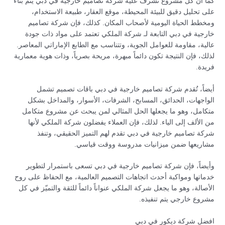
كما أن كل مشروع تشرف عليه شركة تصاميم خارجية في دبي يتم بناء
على تحليل دقيق للبيئة المحيطة، موقع العقار، طبيعة الاستخدام،
ومخطط الحياة اليومية لأصحاب المكان. كذلك، فإن شركة تصاميم
خارجية في دبي التابعة لـ شركة الملكي تعتمد على مواد ذات جودة
عالية، مقاومة للعوامل الجوية، وتتناسب مع الطابع الإماراتي المعاصر.
لذلك، فإن النتيجة تكون دائماً مبهرة، مريحة بصرياً، وذات هوية معمارية
فريدة.
أيضاً، تُقدم شركة تصاميم خارجية في دبي باقات تصميم تشمل
الواجهات، الحدائق، المسابح، الشرفات، الأسوار، والمداخل بشكل
متكامل، وهو ما يجعلها الحل المثالي لمن يبحث عن مشروع متكامل
من الألف إلى الياء. لذلك، فإن العملاء يفضلون شركة الملكي لأنها
شركة تصاميم خارجية في دبي تقدم لهم التميز الحقيقي، وتنفذ
مشاريعها ضمن ميزانيات مدروسة ووقت قياسي.
وأيضاً، فإن شركة تصاميم خارجية في دبي تسعى باستمرار لتطوير
خدماتها ومواكبة أحدث اتجاهات التصميم العالمية، مع الحفاظ على روح
الأصالة، وهو ما يجعل شركة الملكي عنواناً دائماً للثقة والتميّز في كل
مشروع خارجي يتم تنفيذه.
افضل شركة ديكور في دبي