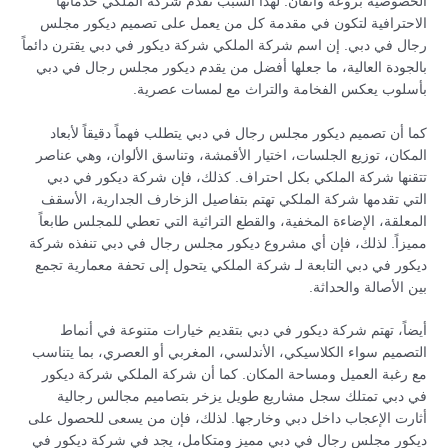
الخصوصية بروعة واتقان. لهذا السبب تقدم شركة الملكي خدماتها
الاحترافية لتكون في مقدمة كل من يعمل على تصميم ديكور مجلس
رجال في دبي. إن اسم شركة الملكي شركة ديكور في دبي يقترن دائماً
بالجودة العالية، ما جعلها أفضل من يقدم ديكور مجلس رجال في دبي
بأسلوب يعكس الفخامة والتراث مع لمسات عصرية.
كما أن تصميم ديكور مجلس رجال في دبي يتطلب فهماً دقيقاً لأبعاد
المكان، توزيع الجلسات، اختيار الأقمشة، وتناسق الألوان، وهي عناصر
تتقنها شركة الملكي بكل احتراف. كذلك، فإن شركة ديكور في دبي
التي تقدمها شركة الملكي تهتم بتفاصيل الزخارف الجدارية، الأسقف
المعلقة، الإضاءة المخفية، والقطع التراثية التي تعطي للمجلس طابعاً
مميزاً. لذلك، فإن أي مشروع ديكور مجلس رجال في دبي تنفذه شركة
ديكور في دبي التابعة لـ شركة الملكي يتحول إلى تحفة معمارية تجمع
بين الأصالة والحداثة.
أيضاً، تهتم شركة ديكور في دبي بتقديم خيارات متنوعة في أنماط
التصميم سواء الكلاسيكي، الأندلسي، المغربي أو العصري، بما يتناسب
مع رغبة العميل ومساحة المكان. كما أن شركة الملكي شركة ديكور
في دبي تمتلك سجل مشاريع طويل يزخر بتصاميم مجالس رجالية
أثارت الإعجاب داخل دبي وخارجها. لذلك، فإن من يسعى للحصول على
ديكور مجلس رجال في دبي مميز ومتكامل، يجد في شركة ديكور في