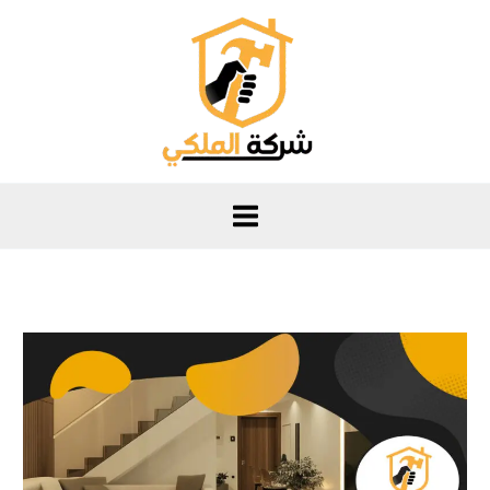
خطي
لى
لمحتوى