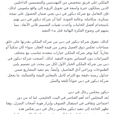
الملكي على فريق متخصص من المهندسين والمصممين الداخليين
الذين يمتلكون خبرة واسعة في تحويل الرؤية إلى واقع ملموس. لذلك،
فإن التعامل مع شركة ديكور في دبي يعني ضمان الحصول على نتيجة
مبتكرة، متكاملة، وعالية الجودة. كما أن شركة ديكور في دبي تهتم
باستخدام أفضل الخامات وأحدث تقنيات التصميم ثلاثي الأبعاد، مما
يسهم في وضوح الفكرة النهائية قبل بدء التنفيذ.
كذلك، تتفوق شركة ديكور في دبي من شركة الملكي بقدرتها على خلق
مساحات تعكس ذوق العميل وتعزز من قيمة العقار، سواء كان سكنياً أو
تجارياً. كما توفر شركة الملكي خيارات متعددة تتناسب مع مختلف
الميزانيات دون المساس بجودة التنفيذ. لذلك، أصبحت شركة ديكور في
دبي من شركة الملكي الخيار الأول لكل من يبحث عن تصميم يلبي
الطموحات ويراعي أدق التفاصيل. وأيضاً، يتم تنفيذ المشاريع ضمن
جداول زمنية دقيقة مع التزام كامل بالمعايير البيئية والجمالية، ما يجعل
شركة ديكور في دبي عنواناً للثقة والتميّز.
ديكور مجلس رجال في دبي
يُعد المجلس أحد أهم العناصر في البيت الخليجي، لما له من دور
اجتماعي وثقافي في استقبال الضيوف وإبراز هوية أصحاب المنزل، وهنا
تظهر الحاجة إلى تنفيذ ديكور مجلس رجال في دبي يعكس هذه