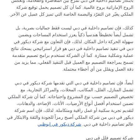
بابتكار تصاميم داخلية في دبي تمزج بين المعاصرة والفخامة، وتعكس
الروح الإماراتية بروح عالمية. كما أن كل تصميم يحمل توقيع شركة
الملكي يعبّر عن التفرّد والبصمة الخاصة التي تميز كل عميل عن الآخر.
كذلك، فإن تصاميم داخلية في دبي ليست فقط جماليات بصرية، بل
تشمل أيضاً تخطيطاً هندسياً ذكياً يعزز استخدام المساحات ويضمن
سهولة الحركة داخل المكان. لذلك، فإن التعاون مع شركة ديكور في
دبي في تنفيذ تصاميم داخلية في دبي هو قرار استراتيجي يمنحك نتائج
عملية وشكلية ممتازة. كما أن الشركة تستخدم برامج تصميم متقدمة
تسمح بمراجعة التصميم مع العميل قبل التنفيذ الفعلي، مما يزيد من
دقة العمل ويقلل من أي أخطاء محتملة.
أيضاً، فإن تصاميم داخلية في دبي التي تقدمها شركة ديكور في دبي
تشمل المنازل، الفلل، المكاتب، المحلات، والمراكز التجارية، مع
تخصيص التصميم حسب نوع المشروع واحتياجاته. كما أن شركة الملكي
تضمن استخدام أفضل أنواع الأرضيات، الأثاث، الإضاءة، والدهانات،
لتقديم تجربة سكنية أو عمل راقية ومتكاملة. لذلك، فإن اسم شركة
ديكور في دبي من شركة الملكي أصبح رمزاً للجودة والثقة والابتكار في
عالم تصاميم داخلية في دبي.
شركة ديكور في ابوظبي
شركة تصميم فلل في دبي