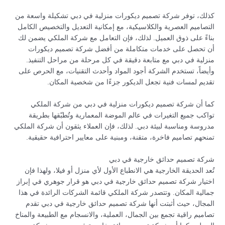
كذلك، توفر شركة تصميم ديكورات منزلية في دبي تشكيلة واسعة من
التصاميم العصرية والكلاسيكية، مع إمكانية التعديل والتخصيص الكامل
بناءً على ذوق العميل. لذلك، فإن التعامل مع شركة الملكي يضمن لك
أن تحصل على خدمات متكاملة من أفضل شركة تصميم ديكورات
منزلية في دبي مع متابعة دقيقة في كل مرحلة من مراحل التنفيذ.
وأيضاً، تستخدم الشركة أجود المواد وأحدث التقنيات، مع الحرص على
تقديم لمسات فنية تجعل الديكور جزءًا من شخصية المكان.
كما أن شركة تصميم ديكورات منزلية في دبي من شركة الملكي
تواكب جميع التغيرات في عالم الموضة المعمارية وتُطبّقها بطريقة
مدروسة ومناسبة لبيئة دبي. لذلك، فإن العملاء يثقون أن شركة الملكي
تمنحهم تصاميم فاخرة، متقنة، ومبنية على معايير احترافية حقيقية.
شركة تصميم حدائق خارجية في دبي
تُعد الحديقة الخارجية هي الانطباع الأول لأي منزل أو فيلا، ولهذا فإن
اختيار شركة تصميم حدائق خارجية في دبي هو قرار جوهري في إبراز
جمالية المكان. وتتصدر شركة الملكي قائمة الشركات الرائدة في هذا
المجال، حيث أثبتت أنها شركة تصميم حدائق خارجية في دبي تقدم
تصاميم راقية تجمع بين الجمال، العملية، والانسجام مع الطبيعة والمناخ