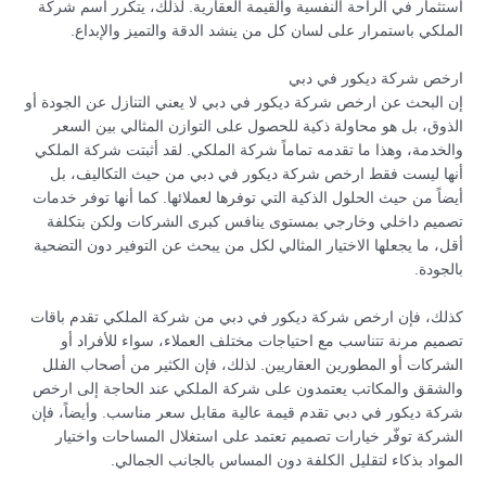
استثمار في الراحة النفسية والقيمة العقارية. لذلك، يتكرر اسم شركة
الملكي باستمرار على لسان كل من ينشد الدقة والتميز والإبداع.
ارخص شركة ديكور في دبي
إن البحث عن ارخص شركة ديكور في دبي لا يعني التنازل عن الجودة أو
الذوق، بل هو محاولة ذكية للحصول على التوازن المثالي بين السعر
والخدمة، وهذا ما تقدمه تماماً شركة الملكي. لقد أثبتت شركة الملكي
أنها ليست فقط ارخص شركة ديكور في دبي من حيث التكاليف، بل
أيضاً من حيث الحلول الذكية التي توفرها لعملائها. كما أنها توفر خدمات
تصميم داخلي وخارجي بمستوى ينافس كبرى الشركات ولكن بتكلفة
أقل، ما يجعلها الاختيار المثالي لكل من يبحث عن التوفير دون التضحية
بالجودة.
كذلك، فإن ارخص شركة ديكور في دبي من شركة الملكي تقدم باقات
تصميم مرنة تتناسب مع احتياجات مختلف العملاء، سواء للأفراد أو
الشركات أو المطورين العقاريين. لذلك، فإن الكثير من أصحاب الفلل
والشقق والمكاتب يعتمدون على شركة الملكي عند الحاجة إلى ارخص
شركة ديكور في دبي تقدم قيمة عالية مقابل سعر مناسب. وأيضاً، فإن
الشركة توفّر خيارات تصميم تعتمد على استغلال المساحات واختيار
المواد بذكاء لتقليل الكلفة دون المساس بالجانب الجمالي.