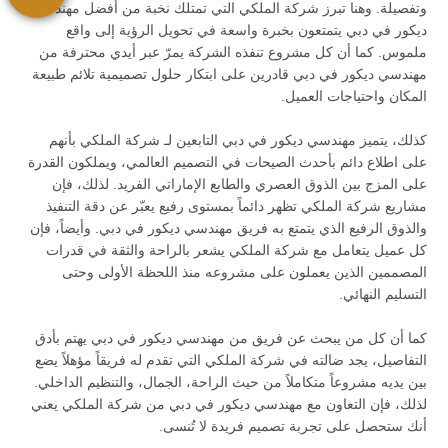
وتفصيلة. وهنا تبرز شركة الملكي التي تمتلك نخبة من أفضل مهندسي
ديكور في دبي يتمتعون بخبرة واسعة في تحويل الرؤية إلى واقع
ملموس. كما أن كل مشروع تنفذه الشركة يمرّ عبر أيدي محترفة من
مهندسي ديكور في دبي قادرين على ابتكار حلول تصميمية تلائم طبيعة
المكان واحتياجات العميل.
كذلك، يتميز مهندسي ديكور في دبي التابعين لـ شركة الملكي بأنهم
على اطلاع دائم بأحدث الصيحات في التصميم العالمي، ويملكون القدرة
على المزج بين الذوق العصري والطابع الإماراتي الفريد. لذلك، فإن
مشاريع شركة الملكي تظهر دائماً بمستوى رفيع يعبّر عن دقة التنفيذ
والذوق الرفيع الذي يتمتع به فريق مهندسي ديكور في دبي. وأيضاً، فإن
كل عميل يتعامل مع شركة الملكي يشعر بالراحة والثقة في قدرات
المصممين الذين يعملون على مشروعه منذ اللحظة الأولى وحتى
التسليم النهائي.
كما أن كل من يبحث عن فريق من مهندسي ديكور في دبي يهتم بأدق
التفاصيل، يجد ضالته في شركة الملكي التي تقدم له فريقاً مؤهلاً يضع
بين يديه مشروعاً متكاملاً من حيث الراحة، الجمال، والتنظيم الداخلي.
لذلك، فإن التعاون مع مهندسي ديكور في دبي من شركة الملكي يعني
أنك ستحصل على تجربة تصميم فريدة لا تُنسى.