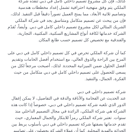
كذلك، فإن كل مشروع تصميم داخلي كامل في دبي تنفذه شركة
الملكي يتم وفق منهجية احترافية تشمل إعداد مخططات هندسية
وتصاميم ثلاثية الأبعاد، مما يمنح العميل تصوراً دقيقاً قبل التنفيذ. لذلك،
فإن من يبحث عن تصميم متكامل ومتناسق يجد في شركة الملكي
الشريك المثالي لكل مشروع تصميم داخلي كامل في دبي. وأيضاً، تُقدّم
الشركة خدماتها لكافة أنواع المشاريع السكنية، المكتبية، التجارية،
والفندقية مع تخصيص كل تصميم حسب طابع المكان.
كما أن شركة الملكي تحرص في كل تصميم داخلي كامل في دبي على
المزج بين الراحة والذوق العالي، مع استخدام أفضل الخامات وتقديم
أفضل الحلول ضمن الميزانية المحددة. لذلك، أصبحت مرجعاً لكل من
يسعى للحصول على تصميم داخلي كامل في دبي متكامل من حيث
الفكرة، الجمال، والتنفيذ.
شركة تصميم داخلي في دبي
عند الحديث عن الفخامة والأناقة والدقة في التفاصيل، لا يمكن إغفال
الدور الذي تلعبه شركة تصميم داخلي في دبي، خصوصاً إذا كانت هذه
الشركة هي شركة الملكي، الرائدة في مجال التصميم الداخلي منذ
سنوات. تعتبر شركة الملكي رمزاً للابتكار والجمال المعماري، حيث
تقدم خدماتها بصفتها شركة تصميم داخلي في دبي بأسلوب يربط بين
الحداثة والهوية المحلية. كما أن عملاء الشركة يحصلون على تصاميم