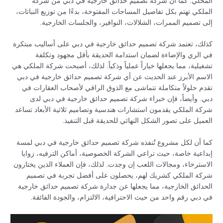
المحلي. كما أن شركة تصميم حدائق خارجية في دبي من شركة
الملكي تهتم بكل تفاصيل المساحات المفتوحة، بدءًا من توزيع النباتات،
إلى تصميم الممرات، الشلالات، النوافير، والجلسات الخارجية.
كذلك، تعتمد شركة تصميم حدائق خارجية في دبي على أساليب مبتكرة
في الري والإضاءة لضمان استدامة الحديقة بأقل مجهود وتكلفة
تشغيلية، مما يجعلها خياراً عملياً وذكياً. لذلك، أصبحت شركة الملكي هي
الاسم الأبرز عند الحديث عن أي شركة تصميم حدائق خارجية في دبي
تقدم حلولاً متكاملة تتماشى مع الذوق الراقي لأصحاب العقارات في
دبي. وأيضاً، فإن خبراء شركة تصميم حدائق خارجية في دبي لدى
شركة الملكي يقدمون استشارات هندسية وتصاميم ثلاثية الأبعاد تساعد
العميل على تصور الشكل النهائي للحديقة قبل التنفيذ.
كما أن لكل مشروع تُنفذه شركة تصميم حدائق خارجية في دبي لمسة
إبداعية خاصة، حيث تراعي الشركة الخصوصية، أماكن الترفيه، زوايا
الاسترخاء، ومجالات اللعب إن وجدت. لذلك، فإن العملاء الذين يختارون
شركة الملكي كشريك لهم، يحصلون على أفضل تجربة في تصميم
الحدائق الخارجية، مما يجعلها عن جدارة شركة تصميم حدائق خارجية
في دبي رقم واحد من حيث الاحترافية، الالتزام، والجودة الفائقة.