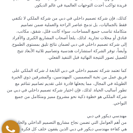
فريدة تواكب أحدث التوجهات العالمية في عالم الديكور.
كذلك، فإن شركة تصميم داخلي في دبي من شركة الملكي لا تكتفي
فقط بالجماليات، بل تدمج عناصر الراحة والعملية ضمن تصاميم
متكاملة تناسب جميع المساحات، سواء كانت فلل، شقق، مكاتب،
فنادق أو محلات تجارية. لذلك، يلجأ أصحاب المشاريع الكبرى والأفراد
إلى شركة تصميم داخلي في دبي لضمان نتائج تليق بمستوى الطموح.
وأيضاً، توفر الشركة استشارات هندسية وتصاميم ثلاثية الأبعاد تتيح
للعميل تصور النتيجة النهائية قبل التنفيذ الفعلي.
كما تعتمد شركة تصميم داخلي في دبي التابعة لـ شركة الملكي على
فريق عمل من نخبة المصممين، المهندسين، والمشرفين ذوي الخبرة
الطويلة في المجال، مما يجعلها قادرة على تقديم تصاميم تتناغم مع
تطور أساليب الحياة. لذلك، فإن اختيار شركة تصميم داخلي في دبي من
شركة الملكي هو خطوة ذكية نحو مشروع مميز ومتكامل من جميع
النواحي.
مهندسي ديكور في دبي
من أهم العوامل التي تضمن نجاح مشاريع التصميم الداخلي والخارجي
هي كفاءة مهندسي ديكور في دبي الذين يقفون خلف كل فكرة