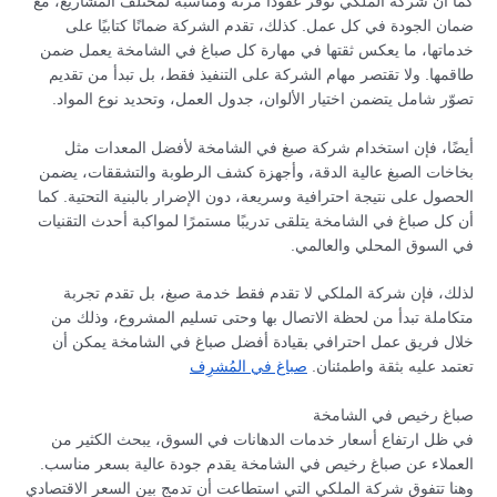
كما أن شركة الملكي توفّر عقودًا مرنة ومناسبة لمختلف المشاريع، مع
ضمان الجودة في كل عمل. كذلك، تقدم الشركة ضمانًا كتابيًا على
خدماتها، ما يعكس ثقتها في مهارة كل صباغ في الشامخة يعمل ضمن
طاقمها. ولا تقتصر مهام الشركة على التنفيذ فقط، بل تبدأ من تقديم
تصوّر شامل يتضمن اختيار الألوان، جدول العمل، وتحديد نوع المواد.
أيضًا، فإن استخدام شركة صبغ في الشامخة لأفضل المعدات مثل
بخاخات الصبغ عالية الدقة، وأجهزة كشف الرطوبة والتشققات، يضمن
الحصول على نتيجة احترافية وسريعة، دون الإضرار بالبنية التحتية. كما
أن كل صباغ في الشامخة يتلقى تدريبًا مستمرًا لمواكبة أحدث التقنيات
في السوق المحلي والعالمي.
لذلك، فإن شركة الملكي لا تقدم فقط خدمة صبغ، بل تقدم تجربة
متكاملة تبدأ من لحظة الاتصال بها وحتى تسليم المشروع، وذلك من
خلال فريق عمل احترافي بقيادة أفضل صباغ في الشامخة يمكن أن
تعتمد عليه بثقة واطمئنان.
صباغ في المُشرِف
صباغ رخيص في الشامخة
في ظل ارتفاع أسعار خدمات الدهانات في السوق، يبحث الكثير من
العملاء عن صباغ رخيص في الشامخة يقدم جودة عالية بسعر مناسب.
وهنا تتفوق شركة الملكي التي استطاعت أن تدمج بين السعر الاقتصادي