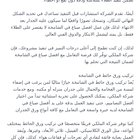
تضمن تنفيذ الطلاء بسلاسة ودقة دون بقع أو أخطاء.
أيضًا، تقدم الشركة استشارات قبل التنفيذ تساعدك في تحديد الشكل
النهائي للمكان، وتمنحك تصورًا واقعيًا لما سيكون عليه الجدار بعد
الانتهاء. لذلك فإن عمل افضل صباغ في الشامخة لا يقتصر على الطلاء
فقط، بل يمتد ليشمل الابتكار والذوق الفني العالي.
لذلك، إن كنت تطمح إلى أعلى درجات التميز في تنفيذ مشروعك، فإن
شركة الملكي توفّر لك فرصة التعامل مع افضل صباغ في الشامخة
لضمان النتيجة التي تحلم بها.
تركيب ورق حائط في الشامخة
يُعدّ تركيب ورق حائط في الشامخة خيارًا مثاليًا لمن يرغب في إضفاء
لمسة من الفخامة والجمال على جدران منزله أو مكتبه. ومع خدمات
شركة الملكي، يمكنك الحصول على تجربة استثنائية تبدأ من اختيار
أفضل التصاميم، حتى تنفيذ العمل بدقة على يد أفضل صباغ في
الشامخة لديه خبرة واسعة في التعامل مع كافة أنواع ورق الجدران.
كما توفر شركة الملكي فريقًا متخصصًا في تركيب ورق الحائط بمختلف
أنواعه، مثل الورق الكلاسيكي، الفينيل، ثلاثي الأبعاد، وغيرها، ويُنفذ
العمل بعناية فائقة لتفادي أي تعرجات أو فقاعات هواء. كذلك، فإن كل