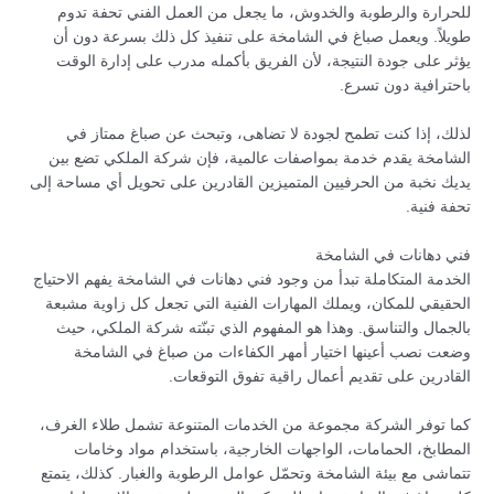
للحرارة والرطوبة والخدوش، ما يجعل من العمل الفني تحفة تدوم
طويلاً. ويعمل صباغ في الشامخة على تنفيذ كل ذلك بسرعة دون أن
يؤثر على جودة النتيجة، لأن الفريق بأكمله مدرب على إدارة الوقت
باحترافية دون تسرع.
لذلك، إذا كنت تطمح لجودة لا تضاهى، وتبحث عن صباغ ممتاز في
الشامخة يقدم خدمة بمواصفات عالمية، فإن شركة الملكي تضع بين
يديك نخبة من الحرفيين المتميزين القادرين على تحويل أي مساحة إلى
تحفة فنية.
فني دهانات في الشامخة
الخدمة المتكاملة تبدأ من وجود فني دهانات في الشامخة يفهم الاحتياج
الحقيقي للمكان، ويملك المهارات الفنية التي تجعل كل زاوية مشبعة
بالجمال والتناسق. وهذا هو المفهوم الذي تبنّته شركة الملكي، حيث
وضعت نصب أعينها اختيار أمهر الكفاءات من صباغ في الشامخة
القادرين على تقديم أعمال راقية تفوق التوقعات.
كما توفر الشركة مجموعة من الخدمات المتنوعة تشمل طلاء الغرف،
المطابخ، الحمامات، الواجهات الخارجية، باستخدام مواد وخامات
تتماشى مع بيئة الشامخة وتحمّل عوامل الرطوبة والغبار. كذلك، يتمتع