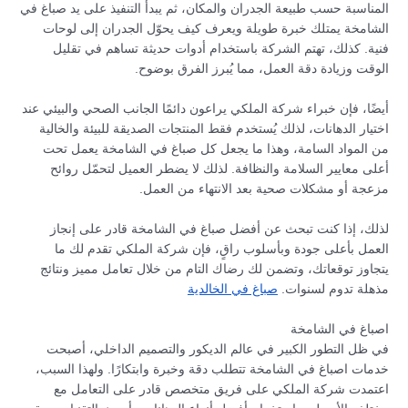
المناسبة حسب طبيعة الجدران والمكان، ثم يبدأ التنفيذ على يد صباغ في
الشامخة يمتلك خبرة طويلة ويعرف كيف يحوّل الجدران إلى لوحات
فنية. كذلك، تهتم الشركة باستخدام أدوات حديثة تساهم في تقليل
الوقت وزيادة دقة العمل، مما يُبرز الفرق بوضوح.
أيضًا، فإن خبراء شركة الملكي يراعون دائمًا الجانب الصحي والبيئي عند
اختيار الدهانات، لذلك يُستخدم فقط المنتجات الصديقة للبيئة والخالية
من المواد السامة، وهذا ما يجعل كل صباغ في الشامخة يعمل تحت
أعلى معايير السلامة والنظافة. لذلك لا يضطر العميل لتحمّل روائح
مزعجة أو مشكلات صحية بعد الانتهاء من العمل.
لذلك، إذا كنت تبحث عن أفضل صباغ في الشامخة قادر على إنجاز
العمل بأعلى جودة وبأسلوب راقٍ، فإن شركة الملكي تقدم لك ما
يتجاوز توقعاتك، وتضمن لك رضاك التام من خلال تعامل مميز ونتائج
مذهلة تدوم لسنوات.
صباغ في الخالدية
اصباغ في الشامخة
في ظل التطور الكبير في عالم الديكور والتصميم الداخلي، أصبحت
خدمات اصباغ في الشامخة تتطلب دقة وخبرة وابتكارًا. ولهذا السبب،
اعتمدت شركة الملكي على فريق متخصص قادر على التعامل مع