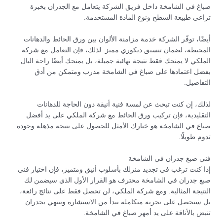
صباغ في الشامخة داخل فريق الشركة يتعامل مع الجدران بخبرة
تراعي طبيعة السطح ونوع المادة المستخدمة.
أيضًا، توفّر الشركة خدمة مزامنة الألوان بين ورق الحائط والدهانات
المحيطة، لضمان تنسيق ديكوري مميز. لذلك، فإن التعامل مع شركة
الملكي لا يمنحك فقط نتيجة نهائية جميلة، بل يمنحك أيضًا راحة البال
بفضل اعتمادها على صباغ في الشامخة مدرب ومتمكن من أدق
التفاصيل.
لذلك، إن كنت تبحث عن لمسة فنية أنيقة دون الحاجة للدهانات
التقليدية، فإن تركيب ورق الحائط مع شركة الملكي على يد أفضل
صباغ في الشامخة هو خيارك الأمثل للحصول على نتيجة مذهلة وجودة
تدوم طويلًا.
فني صبغ جدران في الشامخة
إذا كنت ترغب في تجديد منزلك بأسلوب أنيق ومتميز، فإن اختيار فني
صبغ جدران في الشامخة محترف هو القرار الأول الذي سيضمن لك
النتيجة المثالية. ومع شركة الملكي، لن تحصل فقط على نتائج رائعة،
بل ستحصل على تجربة متكاملة تبدأ من الاستشارة وتنتهي بجدران
تنبض بالأناقة على يد أمهر صباغ في الشامخة.