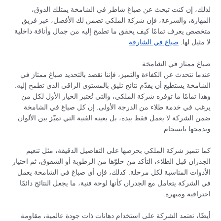
لذلك، إن كنت تبحث عن صباغ شاطر في الشامخة يمتلك الذوق،
المهارة، والسرعة، فإن شركة الملكي تضمن لك الأفضل، عبر فريق
متخصص يعرف تمامًا كيف يحقق ما تطمح إليه من جمال وأناقة داخلية
لا مثيل لها.
صباغ في الشارقة
صباغ ممتاز في الشامخة
عندما نتحدث عن الكفاءة والتميز، فإننا نقصد بالتحديد صباغ ممتاز في
الشامخة يستطيع أن يقدّم نتائج تليق بالمستوى الراقي الذي تطمح إليه.
وهذا تمامًا ما توفره شركة الملكي، والتي تُعتبر الخيار الأول لكل من
يرغب في خدمة طلاء من الدرجة الأولى. إن كل صباغ في الشامخة
ضمن الشركة لا يعمل فقط بيده، بل بعينه الفنية التي تميّز بين الألوان
وتدمجها بانسجام.
كما تتميز شركة الملكي بحرصها على التفاصيل الدقيقة، مثل تنعيم
الجدران قبل الطلاء، التأكد من خلوّها من الرطوبة أو الشقوق، ثم اختيار
الأدوات المناسبة لكل مرحلة. كذلك، فإن أي صباغ في الشامخة يعمل
في الشركة يتعامل مع الجدران كأنها لوحة فنية، ما يجعل النتائج دائمًا
احترافية ومبهرة.
أيضًا، تعتمد الشركة على استخدام دهانات ذات جودة عالمية، مقاومة