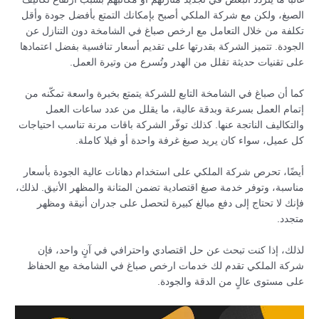
الصبغ، ولكن مع شركة الملكي أصبح بإمكانك التمتع بأفضل جودة وأقل
تكلفة من خلال التعامل مع ارخص صباغ في الشامخة دون التنازل عن
الجودة. تتميز الشركة بقدرتها على تقديم أسعار تنافسية بفضل اعتمادها
على تقنيات حديثة تقلل من الهدر وتُسرع من وتيرة العمل.
كما أن صباغ في الشامخة التابع للشركة يتمتع بخبرة واسعة تمكّنه من
إتمام العمل بسرعة وبدقة عالية، ما يقلل من عدد ساعات العمل
والتكاليف الناتجة عنها. كذلك توفّر الشركة باقات مرنة تناسب احتياجات
كل عميل، سواء كان يريد صبغ غرفة واحدة أو فيلا كاملة.
أيضًا، تحرص شركة الملكي على استخدام دهانات عالية الجودة بأسعار
مناسبة، وتوفر خدمة صبغ اقتصادية تضمن المتانة والمظهر الأنيق. لذلك،
فإنك لا تحتاج إلى دفع مبالغ كبيرة لتحصل على جدران أنيقة ومظهر
متجدد.
لذلك، إذا كنت تبحث عن حل اقتصادي واحترافي في آنٍ واحد، فإن
شركة الملكي تقدم لك خدمات ارخص صباغ في الشامخة مع الحفاظ
على مستوى عالٍ من الدقة والجودة.