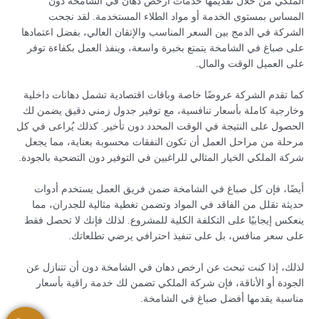
الملكي من خلال تقديمها خدمات ارخص دهان في الشامخة دون
المساس بمستوى الخدمة أو مواد الطلاء المستخدمة. لقد نجحت
الشركة في الدمج بين السعر المناسب والإتقان العالي، بفضل اعتمادها
على صباغ في الشامخة يتمتع بخبرة واسعة، وينفذ العمل بكفاءة توفر
على العميل الوقت والمال.
كما تقدم الشركة عروضًا خاصة وباقات اقتصادية تشمل دهانات داخلية
وخارجية كاملة بأسعار تنافسية، مع توفير جدول زمني دقيق يضمن لك
الحصول على النتيجة في الوقت المحدد دون تأخير. كذلك يُراعى في كل
مرحلة من مراحل العمل أن تكون النفقات محسوبة بعناية، مما يجعل
شركة الملكي الخيار المثالي للراغبين في التوفير دون التضحية بالجودة.
أيضًا، فإن كل صباغ في الشامخة ضمن فريق العمل يستخدم أدوات
حديثة تقلل من الفاقد في المواد وتضمن تغطية مثالية للجدران، مما
ينعكس إيجابيًا على التكلفة الكلية للمشروع. لذلك فإنك لا تحصل فقط
على سعر منافس، بل على تنفيذ احترافي يرضي تطلعاتك.
لذلك، إذا كنت تبحث عن ارخص دهان في الشامخة دون أن تتنازل عن
الجودة أو الأناقة، فإن شركة الملكي تضمن لك خدمة راقية بأسعار
مناسبة يقدمها أفضل صباغ في الشامخة.