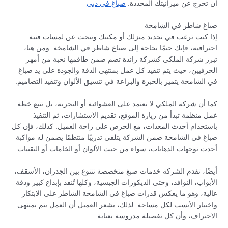
أن تخرج عن ميزانيتك المحددة.
صباغ في دبي
صباغ شاطر في الشامخة
إذا كنت ترغب في تجديد منزلك أو مكتبك وتبحث عن لمسات فنية
احترافية، فإنك حتمًا بحاجة إلى صباغ شاطر في الشامخة. ومن هنا،
تبرز شركة الملكي كشركة رائدة تضم ضمن طاقمها نخبة من أمهر
الحرفيين، حيث يتم تنفيذ كل عمل بمنتهى الدقة والجودة على يد صباغ
في الشامخة يتميز بالخبرة والبراعة في تنسيق الألوان وتنفيذ التصاميم.
كما أن شركة الملكي لا تعتمد على العشوائية أو التجربة، بل تتبع خطة
عمل منظمة تبدأ من زيارة الموقع، تقديم الاستشارات، ثم التنفيذ
باستخدام أحدث المعدات، مع الحرص على راحة العميل. كذلك، فإن كل
صباغ في الشامخة ضمن الشركة يتلقى تدريبًا منتظمًا يضمن له مواكبة
أحدث توجهات الدهانات، سواء من حيث الألوان أو الخامات أو التقنيات.
أيضًا، تقدم الشركة خدمات صبغ متخصصة تتنوع بين الجدران، الأسقف،
الأبواب، النوافذ، وحتى الديكورات الجبسية، وكلها تُنفذ بإبداع كبير ودقة
عالية، وهو ما يعكس قدرات صباغ في الشامخة الشاطر على الابتكار
واختيار الأنسب لكل مساحة. لذلك، يشعر العميل أن العمل يتم بمنتهى
الاحتراف، وأن كل تفصيلة مدروسة بعناية.