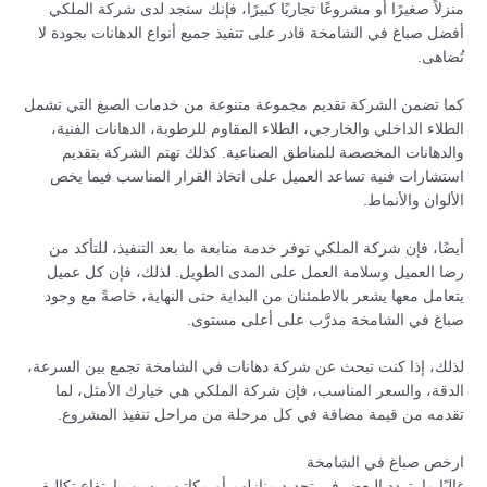
منزلاً صغيرًا أو مشروعًا تجاريًا كبيرًا، فإنك ستجد لدى شركة الملكي
أفضل صباغ في الشامخة قادر على تنفيذ جميع أنواع الدهانات بجودة لا
تُضاهى.
كما تضمن الشركة تقديم مجموعة متنوعة من خدمات الصبغ التي تشمل
الطلاء الداخلي والخارجي، الطلاء المقاوم للرطوبة، الدهانات الفنية،
والدهانات المخصصة للمناطق الصناعية. كذلك تهتم الشركة بتقديم
استشارات فنية تساعد العميل على اتخاذ القرار المناسب فيما يخص
الألوان والأنماط.
أيضًا، فإن شركة الملكي توفر خدمة متابعة ما بعد التنفيذ، للتأكد من
رضا العميل وسلامة العمل على المدى الطويل. لذلك، فإن كل عميل
يتعامل معها يشعر بالاطمئنان من البداية حتى النهاية، خاصةً مع وجود
صباغ في الشامخة مدرَّب على أعلى مستوى.
لذلك، إذا كنت تبحث عن شركة دهانات في الشامخة تجمع بين السرعة،
الدقة، والسعر المناسب، فإن شركة الملكي هي خيارك الأمثل، لما
تقدمه من قيمة مضافة في كل مرحلة من مراحل تنفيذ المشروع.
ارخص صباغ في الشامخة
غالبًا ما يتردد البعض في تجديد منازلهم أو مكاتبهم بسبب ارتفاع تكاليف