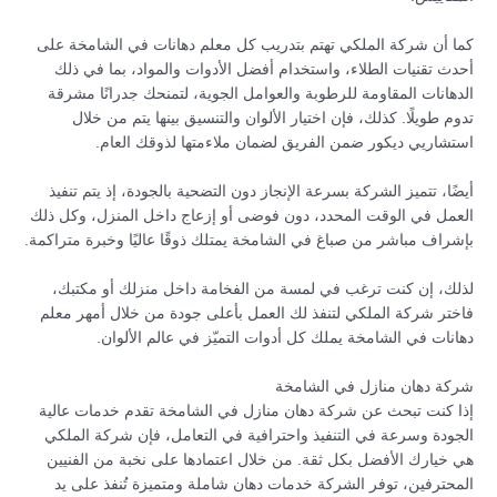
كما أن شركة الملكي تهتم بتدريب كل معلم دهانات في الشامخة على
أحدث تقنيات الطلاء، واستخدام أفضل الأدوات والمواد، بما في ذلك
الدهانات المقاومة للرطوبة والعوامل الجوية، لتمنحك جدرانًا مشرقة
تدوم طويلًا. كذلك، فإن اختيار الألوان والتنسيق بينها يتم من خلال
استشاريي ديكور ضمن الفريق لضمان ملاءمتها لذوقك العام.
أيضًا، تتميز الشركة بسرعة الإنجاز دون التضحية بالجودة، إذ يتم تنفيذ
العمل في الوقت المحدد، دون فوضى أو إزعاج داخل المنزل، وكل ذلك
بإشراف مباشر من صباغ في الشامخة يمتلك ذوقًا عاليًا وخبرة متراكمة.
لذلك، إن كنت ترغب في لمسة من الفخامة داخل منزلك أو مكتبك،
فاختر شركة الملكي لتنفذ لك العمل بأعلى جودة من خلال أمهر معلم
دهانات في الشامخة يملك كل أدوات التميّز في عالم الألوان.
شركة دهان منازل في الشامخة
إذا كنت تبحث عن شركة دهان منازل في الشامخة تقدم خدمات عالية
الجودة وسرعة في التنفيذ واحترافية في التعامل، فإن شركة الملكي
هي خيارك الأفضل بكل ثقة. من خلال اعتمادها على نخبة من الفنيين
المحترفين، توفر الشركة خدمات دهان شاملة ومتميزة تُنفذ على يد