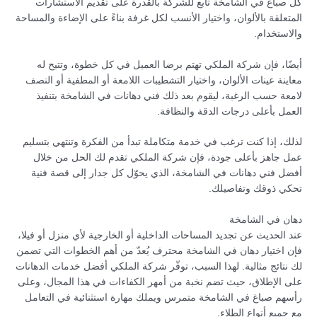
كل صباغ في الشامخة تابع للشركة بالقدرة على تقديم الاستشارات
المتعلقة بالألوان، واختيار الأنسب لكل غرفة بناءً على الإضاءة والمساحة
والاستخدام.
أيضًا، فإن شركة الملكي تهتم برضا العميل في كل خطوة، وتتيح له
معاينة عينات الألوان، واختيار التشطيبات اللامعة أو المطفية أو النصف
لامعة حسب الرغبة، ليقوم بعد ذلك فني دهانات في الشامخة بتنفيذ
العمل بأعلى درجات الدقة والنظافة.
لذلك، إذا كنت ترغب في خدمة متكاملة تبدأ من الفكرة وتنتهي بتسليم
عمل جاهز بأعلى جودة، فإن شركة الملكي تقدم لك الحل من خلال
أفضل فني دهانات في الشامخة، الذي يحوّل كل جدار إلى قصة فنية
تحكي ذوقك وتفاصيلك.
دهان في الشامخة
عند الحديث عن تجديد المساحات الداخلية أو الخارجية لأي منزل أو فيلا،
فإن اختيار دهان في الشامخة محترف يُعدّ من أهم الخطوات التي تضمن
لك نتائج مثالية. لهذا السبب، توفّر شركة الملكي أفضل خدمات الدهانات
على الإطلاق، حيث تضم نخبة من أمهر الكفاءات في هذا المجال، وعلى
رأسهم صباغ في الشامخة متمرس ويملك مهارة استثنائية في التعامل
مع جميع أنواع الطلاء.