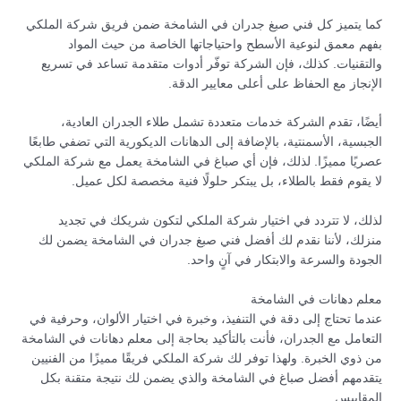
كما يتميز كل فني صبغ جدران في الشامخة ضمن فريق شركة الملكي
بفهم معمق لنوعية الأسطح واحتياجاتها الخاصة من حيث المواد
والتقنيات. كذلك، فإن الشركة توفّر أدوات متقدمة تساعد في تسريع
الإنجاز مع الحفاظ على أعلى معايير الدقة.
أيضًا، تقدم الشركة خدمات متعددة تشمل طلاء الجدران العادية،
الجبسية، الأسمنتية، بالإضافة إلى الدهانات الديكورية التي تضفي طابعًا
عصريًا مميزًا. لذلك، فإن أي صباغ في الشامخة يعمل مع شركة الملكي
لا يقوم فقط بالطلاء، بل يبتكر حلولًا فنية مخصصة لكل عميل.
لذلك، لا تتردد في اختيار شركة الملكي لتكون شريكك في تجديد
منزلك، لأننا نقدم لك أفضل فني صبغ جدران في الشامخة يضمن لك
الجودة والسرعة والابتكار في آنٍ واحد.
معلم دهانات في الشامخة
عندما تحتاج إلى دقة في التنفيذ، وخبرة في اختيار الألوان، وحرفية في
التعامل مع الجدران، فأنت بالتأكيد بحاجة إلى معلم دهانات في الشامخة
من ذوي الخبرة. ولهذا توفر لك شركة الملكي فريقًا مميزًا من الفنيين
يتقدمهم أفضل صباغ في الشامخة والذي يضمن لك نتيجة متقنة بكل
المقاييس.