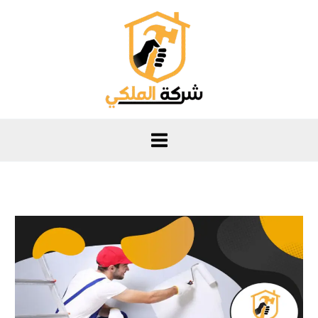
خطي
لى
لمحتوى