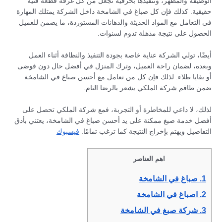
الوظيفة والمظهر، وتنفيذها بحرفية تجعل من كل غرفة قطعة فنية
حقيقية. كذلك فإن كل صباغ في الشامخة داخل الشركة يمتلك المهارة
في التعامل مع المواد الحديثة والدهانات المستوردة، ما يضمن للعميل
الحصول على نتيجة مذهلة تدوم لسنوات.
أيضًا، تولي الشركة عناية خاصة بجودة التنفيذ والنظافة أثناء العمل
وبعده، لضمان راحة العميل، وترك المنزل في أفضل حال دون فوضى
أو بقايا طلاء. لذلك فإن كل من تعامل مع أحسن صباغ في الشامخة
ضمن طاقم شركة الملكي يشعر بالرضا التام.
لذلك، لا داعي للمخاطرة أو التجربة، فمع شركة الملكي تحصل على
أفضل خدمة صبغ ممكنة على يد أحسن صباغ في الشامخة، يعتني بأدق
التفاصيل ويهتم بإخراج النتيجة كما ترغب تمامًا.
فيسبوك
اهم العناصر
1.
صباغ في الشامخة
2.
اصباغ في الشامخة
3.
شركة صبغ في الشامخة