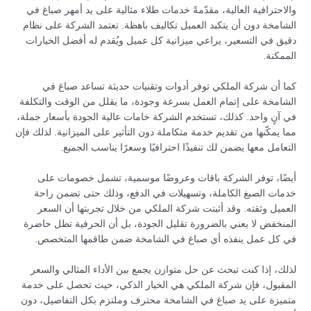
والاحترافية العالية، مقدّمةً خدمات طلاء مثالية على يد أمهر صباغ في
الشامخة دون أن يتكبد العميل تكاليف باهظة. تعتمد الشركة على نظام
دقيق في التسعير، يراعي ميزانية كل عميل ويُقدم له أفضل الخيارات
الممكنة.
كما أن شركة الملكي توفر أدوات وتقنيات حديثة تساعد صباغ في
الشامخة على إتمام العمل بسرعة وجودة، ما يقلل من الوقت والتكلفة
في آنٍ واحد. كذلك، تستخدم الشركة خامات عالية الجودة بأسعار جملة،
مما يمكّنها من تقديم خدمة متكاملة دون التأثير على الميزانية. لذلك فإن
التعامل معها يضمن لك تنفيذًا احترافيًا وسعرًا يناسب الجميع.
أيضًا، توفر الشركة باقات وعروضًا موسمية، تشمل خصومات على
خدمات الصبغ الكاملة، وتسهيلات في الدفع، وذلك حتى تضمن راحة
العميل وثقته. وقد أثبتت شركة الملكي من خلال تجربتها أن السعر
المنخفض لا يعني بالضرورة تقليل الجودة، بل أن الحرفية تظل حاضرة
في كل عمل ينفذه أي صباغ في الشامخة ضمن طاقمها المتخصص.
لذلك، إذا كنت تبحث عن حل متوازن يجمع بين الأداء المثالي والسعر
المقبول، فإن شركة الملكي هي الخيار الذكي، حيث تحصل على خدمة
متميزة على يد صباغ في الشامخة محترف وملتزم بكل التفاصيل، دون