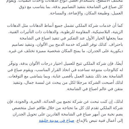
مختلف الأسطح، باستخدام أفضل أنواع الدهانات وأحدث التقنيات. ويقوم
كل صباغ في الشامخة بتنفيذ التصاميم بدقة، بما يتناسب مع ذوق
العميل، وطبيعة المكان، والإضاءة، والمساحة.
كما أن خدمات شركة الملكي تشمل جميع أنماط الدهانات مثل الدهانات
الزيتية، البلاستيكية، المقاومة للرطوبة، والدهانات ذات التأثيرات الفنية،
مما يجعلها الخيار الأول عند التفكير في تنفيذ اصباغ في الشامخة
باحتراف. كذلك توفر الشركة خدمة الدمج بين الألوان، وتنفيذ تصاميم
ديكورية على الجدران، ما يمنح المكان شخصية مميزة تختلف عن غيره.
أيضًا، فإن شركة الملكي تتيح للعميل اختيار درجات الألوان بدقة، وتوفّر
له كتالوجات متنوعة تساعده في اتخاذ القرار المناسب، ويقوم صباغ في
الشامخة بعد ذلك بتنفيذ العمل بأقصى عناية، وبما يتماشى مع التوقعات.
لذلك أصبحت الشركة مرجعًا لكل من يبحث عن لمسة جمال، وتنفيذ
متقن في عالم اصباغ في الشامخة.
لذلك، إن كنت تبحث عن شركة تجمع بين الحداثة، الخبرة، والجودة، فإن
شركة الملكي تقدم لك كل ما تحتاجه من خلال طاقم عمل متخصص
يضم نخبة من أمهر صباغ في الشامخة القادرين على تحويل الجدران
إلى أعمال فنية تنبض بالإبداع.
صباغ في مدينة خليفة