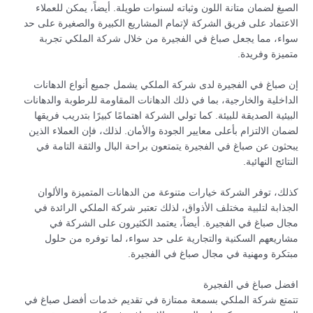
الصبغ لضمان متانة اللون وثباته لسنوات طويلة. أيضاً، يمكن للعملاء
الاعتماد على فريق الشركة لإتمام المشاريع الكبيرة والصغيرة على حد
سواء، مما يجعل صباغ في الفجيرة من خلال شركة الملكي تجربة
متميزة وفريدة.
إن صباغ في الفجيرة لدى شركة الملكي يشمل جميع أنواع الدهانات
الداخلية والخارجية، بما في ذلك الدهانات المقاومة للرطوبة والدهانات
البيئية الصديقة للبيئة. كما تولي الشركة اهتمامًا كبيرًا بتدريب فريقها
لضمان الالتزام بأعلى معايير الجودة والأمان. لذلك، فإن العملاء الذين
يبحثون عن صباغ في الفجيرة يتمتعون براحة البال والثقة التامة في
النتائج النهائية.
كذلك، توفر الشركة خيارات متنوعة من الدهانات المتميزة والألوان
الجذابة لتلبية مختلف الأذواق، لذلك تعتبر شركة الملكي الرائدة في
مجال صباغ في الفجيرة. أيضاً، يعتمد الكثيرون على الشركة في
مشاريعهم السكنية والتجارية على حد سواء، لما توفره من حلول
مبتكرة ومهنية في مجال صباغ في الفجيرة.
افضل صباغ في الفجيرة
تتمتع شركة الملكي بسمعة ممتازة في تقديم خدمات أفضل صباغ في