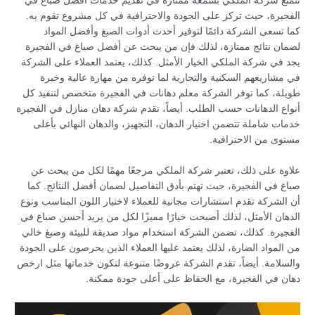
تتمتع شركة الملكي بسمعة ممتازة في تقديم خدمات أفضل صباغ في
الفجيرة، حيث تركز على الجودة والاحترافية في كل مشروع تقوم به.
كما تسعى الشركة دائمًا لتوفير أحدث أدوات الصبغ وأفضل المواد
لضمان نتائج ممتازة، لذلك فإن من يبحث عن أفضل صباغ في الفجيرة
يجد في شركة الملكي الخيار الأمثل. كذلك، يعتمد العملاء على الشركة
في مشاريعهم السكنية والتجارية لما توفره من مهارة عالية وخبرة
طويلة، كما توفر الشركة معلم دهانات في الفجيرة متخصص لتنفيذ كل
أنواع الدهانات حسب الطلب. أيضاً، تقدم شركة دهان منازل في الفجيرة
خدمات شاملة تتضمن اختيار الدهان، التجهيز، والدهان النهائي بأعلى
مستوى من الاحترافية.
علاوة على ذلك، تعتبر شركة الملكي مرجعًا مهمًا لكل من يبحث عن
صباغ في الفجيرة، حيث تهتم بأدق التفاصيل لضمان أفضل النتائج. كما
أن الشركة تقدم استشارات مجانية للعملاء لاختيار اللون المناسب ونوع
الدهان الأمثل، لذلك أصبحت خيارًا مميزًا لكل من يريد أحسن صباغ في
الفجيرة. كذلك، تضمن الشركة استخدام مواد صديقة للبيئة وصبغ خالي
من المواد الضارة، لذلك يعتمد عليها العملاء الذين يحرصون على الجودة
والسلامة. أيضاً، تقدم الشركة عروضًا متنوعة لتكون خدماتها مثل ارخص
دهان في الفجيرة، مع الحفاظ على أعلى جودة ممكنة.