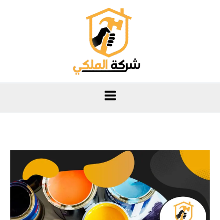
خطي
لى
لمحتوى