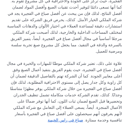
الفجيرة، حيث تركز على الجودة والاحترافية في كل مشروع تقوم به.
كما أنها تسعى دائمًا لتوفير أحدث تقنيات الصبغ وأفضل المواد لضمان
أفضل النتائج، لذلك فإن من يبحث عن أفضل صباغ في الفجيرة يجد في
شركة الملكي الخيار الأمثل. كذلك، يحرص فريق الشركة على تقديم
استشارات دقيقة لمساعدة العملاء في اختيار الألوان والدهانات المناسبة
لمختلف المساحات الداخلية والخارجية، لذلك أصبحت شركة الملكي
مرجعًا أساسياً في مجال أفضل صباغ في الفجيرة. أيضاً، يتميز الفريق
بالسرعة والدقة في التنفيذ، مما يجعل كل مشروع صبغ تجربة سلسة
ومرضية للعميل.
علاوة على ذلك، تعتبر شركة الملكي موطنًا للمهارات والخبرة في مجال
أفضل صباغ في الفجيرة، حيث يقوم الفريق بتنفيذ أعمال الصبغ وفق
أعلى معايير الجودة. كما أن الشركة تهتم بالتفاصيل الدقيقة لضمان أن
كل زاوية وكل جدار يصل إلى مستوى الاحترافية المطلوبة، لذلك فإن
أفضل صباغ في الفجيرة من خلال شركة الملكي يوفر مظهرًا متناسقًا
وجذابًا. كذلك، تقدم الشركة خدمات متكاملة تشمل تنظيف الجدران
وتحضيرها قبل الصبغ لضمان ثبات اللون، كما أنها توفر ضمانًا على
الأعمال المنجزة. أيضاً، يسعى العملاء إلى التعامل مع شركة الملكي
لأنهم يعرفون أنهم سيحصلون على أفضل صباغ في الفجيرة بأسعار
تنافسية وخدمة ممتازة.
صباغ في راس الخيمة