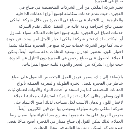
صباغ في الفجيرة
تعتبر شركة الملكي من أبرز الشركات المتخصصة في صباغ في
الفجيرة، حيث تقدم خدمات متكاملة لجميع أنواع الدهانات الداخلية
والخارجية. إن الاعتماد على صباغ في الفجيرة من خلال شركة الملكي
يضمن نتائج احترافية ودقة عالية في التنفيذ. كذلك، تقدم الشركة
خدمات اصباغ في الفجيرة لتلبية جميع احتياجات العملاء، سواء للمنازل
أو المكاتب، لذلك تعتبر شركة الملكي الخيار الأمثل لمن يبحث عن جودة
عالية. كما توفر الشركة خدمات شركة صبغ في الفجيرة متكاملة تشمل
اختيار اللون، تحضير الجدران، وتنفيذ الدهانات بدقة متناهية. أيضاً، يمكن
للعملاء الحصول على صباغ رخيص في الفجيرة دون التنازل عن الجودة،
حيث توازن الشركة بين السعر والجودة لتلبية جميع الميزانيات.
بالإضافة إلى ذلك، يضمن فريق العمل المتخصص الحصول على صباغ
شاطر في الفجيرة بفضل الخبرة الطويلة والمعرفة العميقة بأنواع
الدهانات المختلفة، كما يتم استخدام أحدث المواد والأدوات لضمان ثبات
اللون ومظهر مثالي. كذلك، تقدم الشركة استشارات مجانية للعملاء
لاختيار اللون والدهان الأنسب لكل مساحة، لذلك أصبح الاعتماد على
شركة الملكي تجربة موثوقة وموصى بها من قبل الكثيرين. أيضاً،
يحرص الفريق على متابعة جميع المشاريع بعد الانتهاء منها لضمان رضا
العملاء، لذلك يمكن القول إن صباغ ممتاز في الفجيرة أصبح متاحًا بفضل
خبرة شركة الملكي ومهارتها العالية في مجال الدهانات.