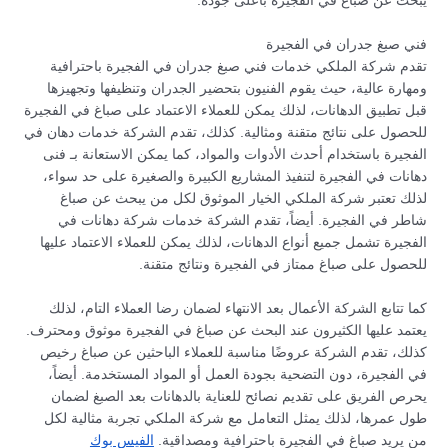
يبحث عن صباغ في الفجيرة بأعلى جودة.
فني صبغ جدران في الفجيرة
تقدم شركة الملكي خدمات فني صبغ جدران في الفجيرة باحترافية
ومهارة عالية، حيث يقوم الفنيون بتحضير الجدران وتنظيفها وتجهيزها
قبل تطبيق الدهانات، لذلك يمكن للعملاء الاعتماد على صباغ في الفجيرة
للحصول على نتائج متقنة ومثالية. كذلك، تقدم الشركة خدمات دهان في
الفجيرة باستخدام أحدث الأدوات والمواد، كما يمكن الاستعانة بـ فنى
دهانات في الفجيرة لتنفيذ المشاريع الكبيرة والصغيرة على حد سواء،
لذلك تعتبر شركة الملكي الخيار الموثوق لكل من يبحث عن صباغ
شاطر في الفجيرة. أيضاً، تقدم الشركة خدمات شركة دهانات في
الفجيرة تشمل جميع أنواع الدهانات، لذلك يمكن للعملاء الاعتماد عليها
للحصول على صباغ ممتاز في الفجيرة ونتائج متقنة.
كما تتابع الشركة الأعمال بعد الانتهاء لضمان رضا العملاء التام، لذلك
يعتمد عليها الكثيرون عند البحث عن صباغ في الفجيرة موثوق ومحترف.
كذلك، تقدم الشركة عروضًا مناسبة للعملاء الباحثين عن صباغ رخيص
في الفجيرة، دون التضحية بجودة العمل أو المواد المستخدمة. أيضاً،
يحرص الفريق على تقديم نصائح للعناية بالدهانات بعد الصبغ لضمان
طول عمرها، لذلك يمثل التعامل مع شركة الملكي تجربة مثالية لكل
من يريد صباغ في الفجيرة باحترافية ومصداقية.
الفيس بوك