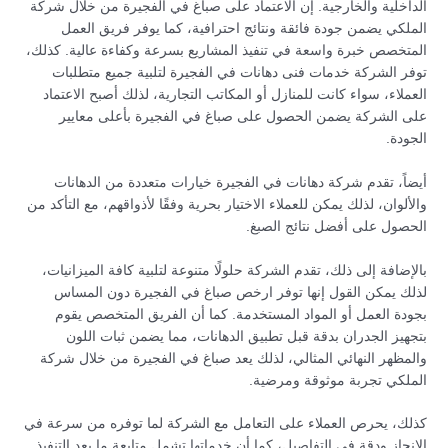
الداخلية والخارجية. إن الاعتماد على صباغ في الفجيرة من خلال شركة
الملكي يضمن جودة فائقة ونتائج احترافية، كما يوفر فريق العمل
المتخصص خبرة واسعة في تنفيذ المشاريع بسرعة وكفاءة عالية. كذلك،
توفر الشركة خدمات فنى دهانات في الفجيرة لتلبية جميع متطلبات
العملاء، سواء كانت للمنازل أو المكاتب التجارية، لذلك أصبح الاعتماد
على الشركة يضمن الحصول على صباغ في الفجيرة بأعلى معايير
الجودة.
أيضاً، تقدم شركة دهانات في الفجيرة خيارات متعددة من الدهانات
والألوان، لذلك يمكن للعملاء الاختيار بحرية وفقًا لأذواقهم، مع التأكد من
الحصول على أفضل نتائج الصبغ.
بالإضافة إلى ذلك، تقدم الشركة حلولًا متنوعة لتلبية كافة الميزانيات،
لذلك يمكن القول إنها توفر ارخص صباغ في الفجيرة دون المساس
بجودة العمل أو المواد المستخدمة. كما أن الفريق المتخصص يقوم
بتجهيز الجدران بدقة قبل تطبيق الدهانات، مما يضمن ثبات اللون
والمظهر النهائي المثالي، لذلك يعد صباغ في الفجيرة من خلال شركة
الملكي تجربة موثوقة ومرضية.
كذلك، يحرص العملاء على التعامل مع الشركة لما توفره من سرعة في
الإنجاز ودقة في التفاصيل، كما أن خدماتها تشمل متابعة ما بعد التنفيذ