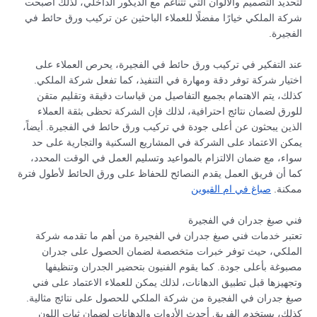
لتحديد التصميم والألوان التي تتناغم مع الديكور الداخلي، لذلك أصبحت
شركة الملكي خيارًا مفضلًا للعملاء الباحثين عن تركيب ورق حائط في
الفجيرة.
عند التفكير في تركيب ورق حائط في الفجيرة، يحرص العملاء على
اختيار شركة توفر دقة ومهارة في التنفيذ، كما تفعل شركة الملكي.
كذلك، يتم الاهتمام بجميع التفاصيل من قياسات دقيقة وتقليم متقن
للورق لضمان نتائج احترافية، لذلك فإن الشركة تحظى بثقة العملاء
الذين يبحثون عن أعلى جودة في تركيب ورق حائط في الفجيرة. أيضاً،
يمكن الاعتماد على الشركة في المشاريع السكنية والتجارية على حد
سواء، مع ضمان الالتزام بالمواعيد وتسليم العمل في الوقت المحدد،
كما أن فريق العمل يقدم النصائح للحفاظ على ورق الحائط لأطول فترة
ممكنة.
صباغ في ام القيوين
فني صبغ جدران في الفجيرة
تعتبر خدمات فني صبغ جدران في الفجيرة من أهم ما تقدمه شركة
الملكي، حيث توفر خبرات متخصصة لضمان الحصول على جدران
مصبوغة بأعلى جودة. كما يقوم الفنيون بتحضير الجدران وتنظيفها
وتجهيزها قبل تطبيق الدهانات، لذلك يمكن للعملاء الاعتماد على فني
صبغ جدران في الفجيرة من شركة الملكي للحصول على نتائج مثالية.
كذلك، يستخدم الفريق أحدث الأدوات والدهانات لضمان ثبات اللون