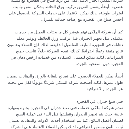
شركة الملكي الخيار الأمثل لكل من يريد صباغ في الفجيرة مع لمسة
عصرية. أيضاً، يضمن الفريق تركيب ورق الحائط بشكل متقن وثابت
لفترات طويلة، لذلك يمكن الاعتماد على خدمات الشركة للحصول على
أحسن صباغ في الفجيرة مع إضافة جمالية للمنزل.
كما أن شركة الملكي تهتم بتوفير كل ما يحتاجه العميل من خدمات
مكملة، مثل تجهيز الجدران قبل تركيب ورق الحائط، وتوفير معلم
دهانات في الفجيرة لمتابعة التفاصيل الدقيقة، لذلك فإن العملاء يضمنون
نتائج متقنة وعملًا احترافيًا. كذلك، تقدم الشركة حلولًا تناسب جميع
الميزانيات، لذلك يمكن للعميل الاستفادة من خدمات ارخص دهان في
الفجيرة دون التضحية بالجودة.
أيضاً، يمكن للعملاء الحصول على نصائح للعناية بالورق والدهانات لضمان
طول عمرها، لذلك أصبحت شركة الملكي شريكًا موثوقًا لكل من يبحث
عن الجودة والاحترافية.
فني صبغ جدران في الفجيرة
تقدم شركة الملكي خدمات فني صبغ جدران في الفجيرة بخبرة ومهارة
عالية، حيث يتم تجهيز الجدران وتنظيفها قبل البدء في عملية الصبغ
لضمان أفضل النتائج. كما يتم استخدام أحدث الأدوات والدهانات لضمان
ثبات اللون ومظهر احترافي، لذلك يمكن للعملاء الاعتماد على الشركة