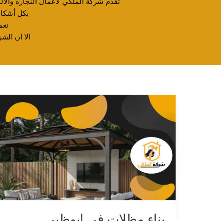
تقدم شركة الملكي لأعمال النجاره والال
بكل أشكال
نعم
الا ان الش
بناء مظلات في ابوظبي